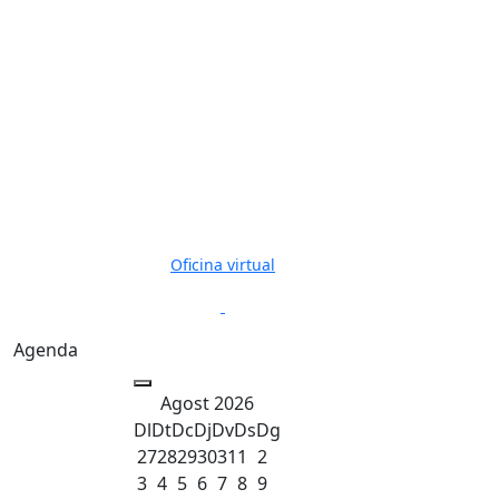
Oficina virtual
Previous
Next
Agenda
Agost 2026
Dl
Dt
Dc
Dj
Dv
Ds
Dg
27
28
29
30
31
1
2
3
4
5
6
7
8
9