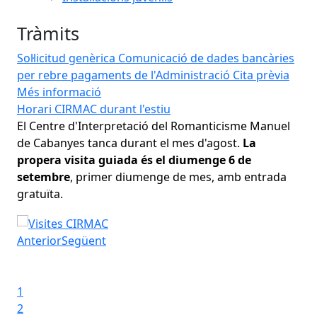
Tràmits
Sol·licitud genèrica
Comunicació de dades bancàries
per rebre pagaments de l'Administració
Cita prèvia
Més informació
Horari CIRMAC durant l'estiu
Sub
El
Centre d'Interpretació del Romanticisme Manuel
Enc
de Cabanyes tanca durant el mes d'agost.
La
cli
ts
propera visita guiada és el diumenge 6 de
ca
setembre
, primer diumenge de mes, amb entrada
div
gratuïta.
Sub
la
Horari CIRMAC durant l'estiu
Anterior
Següent
Iniciar presentació
Aturar presentació
1
2