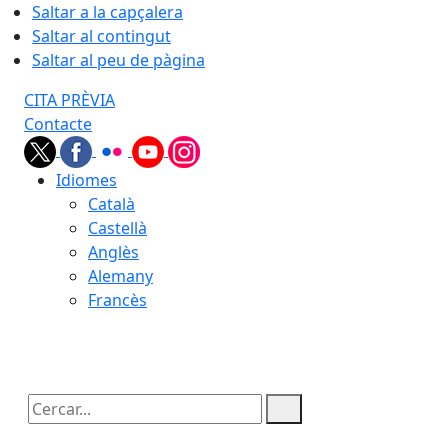
Saltar a la capçalera
Saltar al contingut
Saltar al peu de pàgina
CITA PRÈVIA
Contacte
Idiomes
Català
Castellà
Anglès
Alemany
Francès
07.08.2026 | 17:33
Cercar: