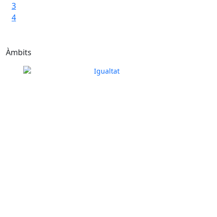
3
4
Àmbits