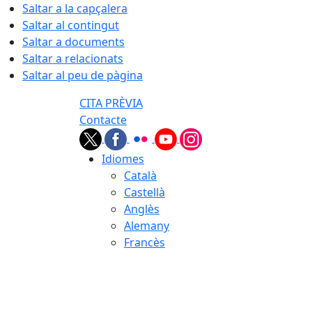
Saltar a la capçalera
Saltar al contingut
Saltar a documents
Saltar a relacionats
Saltar al peu de pàgina
CITA PRÈVIA
Contacte
Idiomes
Català
Castellà
Anglès
Alemany
Francès
06.08.2026 | 20:10