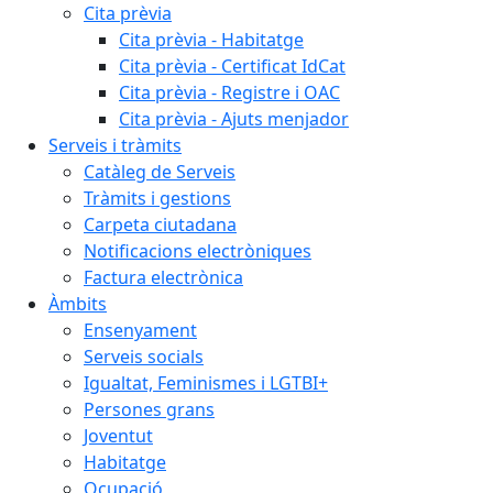
Cita prèvia
Cita prèvia - Habitatge
Cita prèvia - Certificat IdCat
Cita prèvia - Registre i OAC
Cita prèvia - Ajuts menjador
Serveis i tràmits
Catàleg de Serveis
Tràmits i gestions
Carpeta ciutadana
Notificacions electròniques
Factura electrònica
Àmbits
Ensenyament
Serveis socials
Igualtat, Feminismes i LGTBI+
Persones grans
Joventut
Habitatge
Ocupació