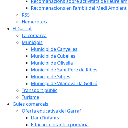
Recomanacions sobre activitats de lleure a
Recomanacions en l'àmbit del Medi Ambient
RSS
Hemeroteca
El Garraf
La comarca
Municipis
Municipi de Canyelles
Municipi de Cubelles
Municipi de Olivella
Municipi de Sant Pere de Ribes
Municipi de Sitges
Municipi de Vilanova i la Geltrú
Transport públic
Turisme
Guies comarcals
Oferta educativa del Garraf
Llar d'infants
Educació infantil i primària