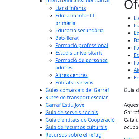
Of
Oferta educativa del Garraf
Llar d'infants
Educació infantil i
Ll
primària
Ed
Educació secundària
Ed
Batxillerat
Ba
Formació professional
Fo
Estudis universitaris
Es
Formació de persones
Fo
adultes
Al
Altres centres
En
Entitats i serveis
Guies comarcals del Garraf
Guia d
Rutes de transport escolar
Garraf Estiu Jove
Aques
Guia de serveis socials
Garraf
Guia d'entitats de Cooperació
Catalu
Guia de recursos culturals
ocupac
Recursos sobre el refugi