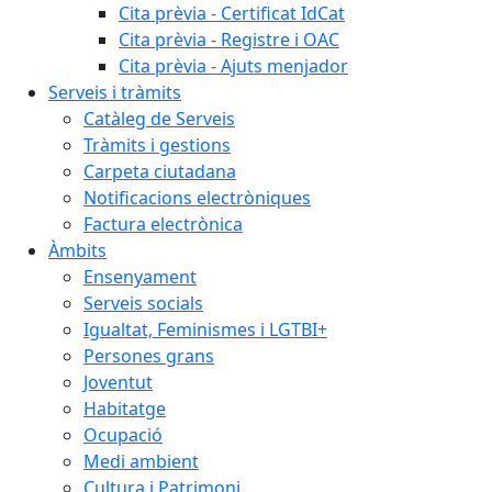
Cita prèvia - Certificat IdCat
Cita prèvia - Registre i OAC
Cita prèvia - Ajuts menjador
Serveis i tràmits
Catàleg de Serveis
Tràmits i gestions
Carpeta ciutadana
Notificacions electròniques
Factura electrònica
Àmbits
Ensenyament
Serveis socials
Igualtat, Feminismes i LGTBI+
Persones grans
Joventut
Habitatge
Ocupació
Medi ambient
Cultura i Patrimoni