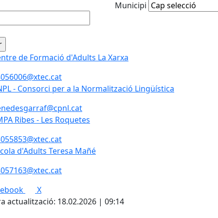
Municipi
ntre de Formació d'Adults La Xarxa
ntre de Formació d'Adults La Xarxa
056006@xtec.cat
PL - Consorci per a la Normalització Lingüística
PL - Consorci per a la Normalització Lingüística
nedesgarraf@cpnl.cat
PA Ribes - Les Roquetes
PA Ribes - Les Roquetes
055853@xtec.cat
cola d'Adults Teresa Mañé
cola d'Adults Teresa Mañé
057163@xtec.cat
cebook
X
a actualització: 18.02.2026 | 09:14