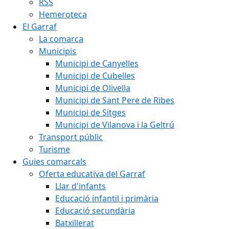
RSS
Hemeroteca
El Garraf
La comarca
Municipis
Municipi de Canyelles
Municipi de Cubelles
Municipi de Olivella
Municipi de Sant Pere de Ribes
Municipi de Sitges
Municipi de Vilanova i la Geltrú
Transport públic
Turisme
Guies comarcals
Oferta educativa del Garraf
Llar d'infants
Educació infantil i primària
Educació secundària
Batxillerat