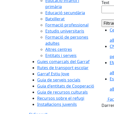
Educació infantil i
Text
primària
Educació secundària
Batxillerat
Formació professional
Ce
Ce
Estudis universitaris
Formació de persones
a8
adultes
CN
CN
Altres centres
Entitats i serveis
pe
Guies comarcals del Garraf
EM
EM
Rutes de transport escolar
a8
Garraf Estiu Jove
Es
Es
Guia de serveis socials
Guia d'entitats de Cooperació
a8
Guia de recursos culturals
Recursos sobre el refugi
Fa
Instal·lacions juvenils
Darrer