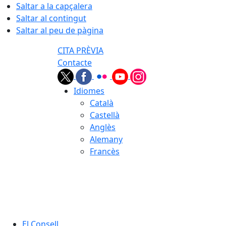
Saltar a la capçalera
Saltar al contingut
Saltar al peu de pàgina
CITA PRÈVIA
Contacte
Idiomes
Català
Castellà
Anglès
Alemany
Francès
06.08.2026 | 04:20
El Consell