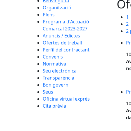
Of
Benvinguda
Organització
Plens
1
Programa d'Actuació
2
Comarcal 2023-2027
2 
Anuncis / Edictes
Ofertes de treball
Pr
Perfil del contractant
10
Convenis
Av
Normativa
no
Seu electrònica
Transparència
Bon govern
Seus
Pr
Oficina virtual exprés
10
Cita prèvia
Av
da