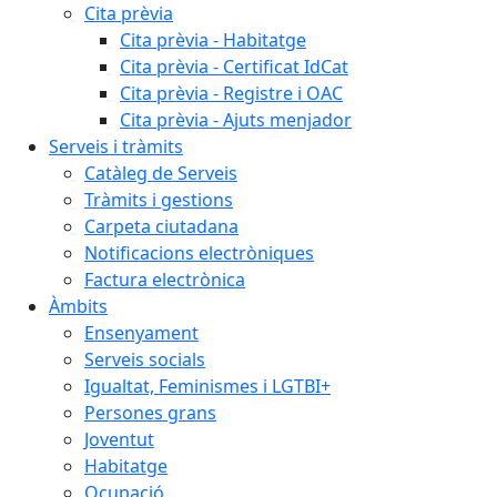
Cita prèvia
Cita prèvia - Habitatge
Cita prèvia - Certificat IdCat
Cita prèvia - Registre i OAC
Cita prèvia - Ajuts menjador
Serveis i tràmits
Catàleg de Serveis
Tràmits i gestions
Carpeta ciutadana
Notificacions electròniques
Factura electrònica
Àmbits
Ensenyament
Serveis socials
Igualtat, Feminismes i LGTBI+
Persones grans
Joventut
Habitatge
Ocupació