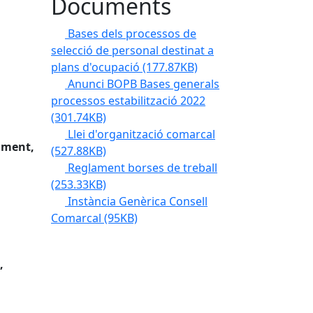
Documents
Bases dels processos de
selecció de personal destinat a
plans d'ocupació
(177.87KB)
Anunci BOPB Bases generals
processos estabilització 2022
(301.74KB)
Llei d'organització comarcal
alment,
(527.88KB)
Reglament borses de treball
(253.33KB)
Instància Genèrica Consell
Comarcal
(95KB)
,