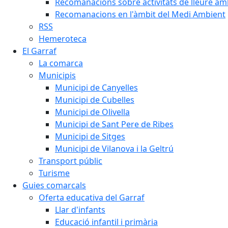
Recomanacions sobre activitats de lleure a
Recomanacions en l'àmbit del Medi Ambient
RSS
Hemeroteca
El Garraf
La comarca
Municipis
Municipi de Canyelles
Municipi de Cubelles
Municipi de Olivella
Municipi de Sant Pere de Ribes
Municipi de Sitges
Municipi de Vilanova i la Geltrú
Transport públic
Turisme
Guies comarcals
Oferta educativa del Garraf
Llar d'infants
Educació infantil i primària