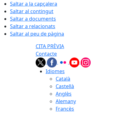
Saltar a la capçalera
Saltar al contingut
Saltar a documents
Saltar a relacionats
Saltar al peu de pàgina
CITA PRÈVIA
Contacte
Idiomes
Català
Castellà
Anglès
Alemany
Francès
08.08.2026 | 09:31