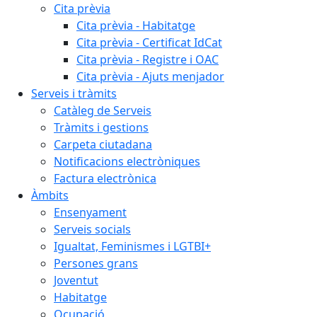
Cita prèvia
Cita prèvia - Habitatge
Cita prèvia - Certificat IdCat
Cita prèvia - Registre i OAC
Cita prèvia - Ajuts menjador
Serveis i tràmits
Catàleg de Serveis
Tràmits i gestions
Carpeta ciutadana
Notificacions electròniques
Factura electrònica
Àmbits
Ensenyament
Serveis socials
Igualtat, Feminismes i LGTBI+
Persones grans
Joventut
Habitatge
Ocupació