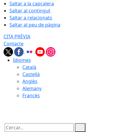
Saltar a la capçalera
Saltar al contingut
Saltar a relacionats
Saltar al peu de pàgina
CITA PRÈVIA
Contacte
Idiomes
Català
Castellà
Anglès
Alemany
Francès
09.08.2026 | 06:04