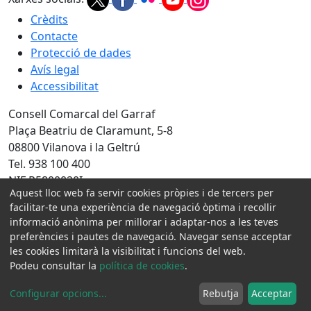
Crèdits
Contacte
Protecció de dades
Avís legal
Accessibilitat
Consell Comarcal del Garraf
Plaça Beatriu de Claramunt, 5-8
08800 Vilanova i la Geltrú
Tel. 938 100 400
NIF P5800020I
Aquest lloc web fa servir cookies pròpies i de tercers per
facilitar-te una experiència de navegació òptima i recollir
Amb la col·laboració de:
informació anònima per millorar i adaptar-nos a les teves
preferències i pautes de navegació. Navegar sense acceptar
les cookies limitarà la visibilitat i funcions del web.
Podeu consultar la
política de cookies
.
Configurar opcions
...
Rebutja
Acceptar