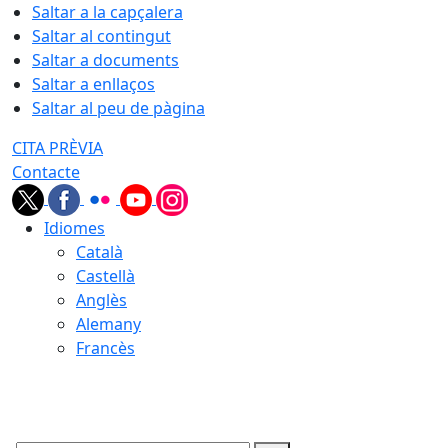
Saltar a la capçalera
Saltar al contingut
Saltar a documents
Saltar a enllaços
Saltar al peu de pàgina
CITA PRÈVIA
Contacte
Idiomes
Català
Castellà
Anglès
Alemany
Francès
09.08.2026 | 12:46