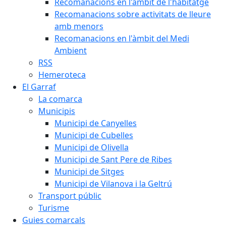
Recomanacions en l'àmbit de l'habitatge
Recomanacions sobre activitats de lleure
amb menors
Recomanacions en l'àmbit del Medi
Ambient
RSS
Hemeroteca
El Garraf
La comarca
Municipis
Municipi de Canyelles
Municipi de Cubelles
Municipi de Olivella
Municipi de Sant Pere de Ribes
Municipi de Sitges
Municipi de Vilanova i la Geltrú
Transport públic
Turisme
Guies comarcals