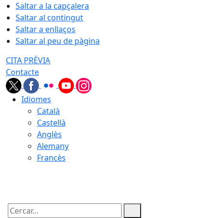
Saltar a la capçalera
Saltar al contingut
Saltar a enllaços
Saltar al peu de pàgina
CITA PRÈVIA
Contacte
Idiomes
Català
Castellà
Anglès
Alemany
Francès
09.08.2026 | 01:48