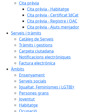
Cita prèvia
Cita prèvia - Habitatge
Cita prèvia - Certificat IdCat
Cita prèvia - Registre i OAC
Cita prèvia - Ajuts menjador
Serveis i tràmits
Catàleg de Serveis
Tràmits i gestions
Carpeta ciutadana
Notificacions electròniques
Factura electrònica
Àmbits
Ensenyament
Serveis socials
Igualtat, Feminismes i LGTBI+
Persones grans
Joventut
Habitatge
Ocupació