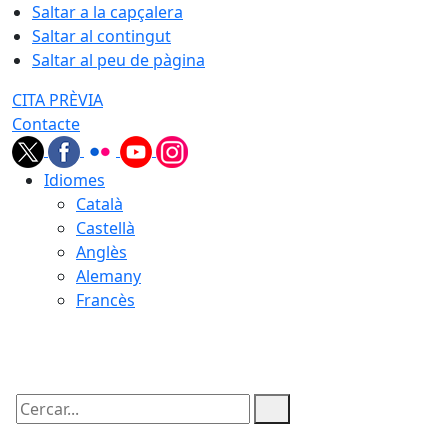
Saltar a la capçalera
Saltar al contingut
Saltar al peu de pàgina
CITA PRÈVIA
Contacte
Idiomes
Català
Castellà
Anglès
Alemany
Francès
10.08.2026 | 07:38
Cercar: