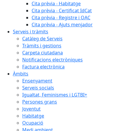
Cita prèvia - Habitatge
Cita prèvia - Certificat IdCat
Cita prèvia - Registre i OAC
Cita prèvia - Ajuts menjador
Serveis i tràmits
Catàleg de Serveis
Tràmits i gestions
Carpeta ciutadana
Notificacions electròniques
Factura electrònica
Àmbits
Ensenyament
Serveis socials
Igualtat, Feminismes i LGTBI+
Persones grans
Joventut
Habitatge
Ocupació
Medi ambient