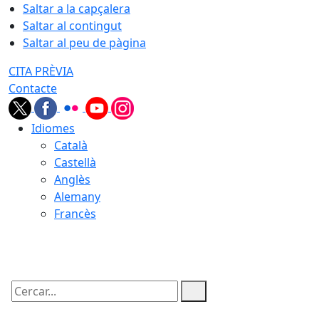
Saltar a la capçalera
Saltar al contingut
Saltar al peu de pàgina
CITA PRÈVIA
Contacte
Idiomes
Català
Castellà
Anglès
Alemany
Francès
07.08.2026 | 04:17
Cercar: