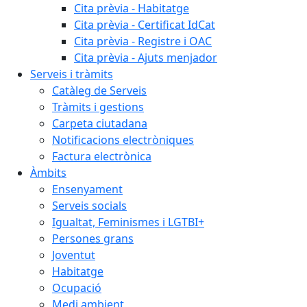
Cita prèvia - Habitatge
Cita prèvia - Certificat IdCat
Cita prèvia - Registre i OAC
Cita prèvia - Ajuts menjador
Serveis i tràmits
Catàleg de Serveis
Tràmits i gestions
Carpeta ciutadana
Notificacions electròniques
Factura electrònica
Àmbits
Ensenyament
Serveis socials
Igualtat, Feminismes i LGTBI+
Persones grans
Joventut
Habitatge
Ocupació
Medi ambient