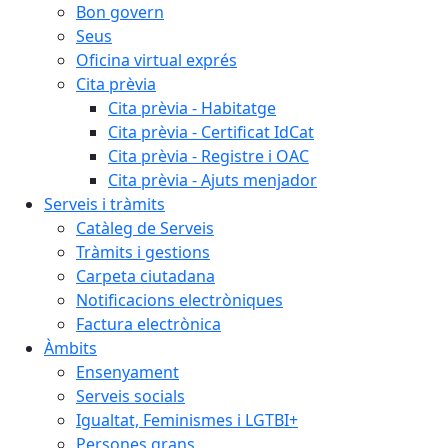
Bon govern
Seus
Oficina virtual exprés
Cita prèvia
Cita prèvia - Habitatge
Cita prèvia - Certificat IdCat
Cita prèvia - Registre i OAC
Cita prèvia - Ajuts menjador
Serveis i tràmits
Catàleg de Serveis
Tràmits i gestions
Carpeta ciutadana
Notificacions electròniques
Factura electrònica
Àmbits
Ensenyament
Serveis socials
Igualtat, Feminismes i LGTBI+
Persones grans