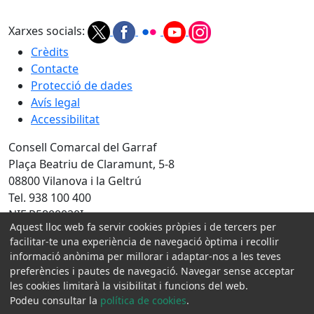
Xarxes socials:
Crèdits
Contacte
Protecció de dades
Avís legal
Accessibilitat
Consell Comarcal del Garraf
Plaça Beatriu de Claramunt, 5-8
08800 Vilanova i la Geltrú
Tel. 938 100 400
NIF P5800020I
Aquest lloc web fa servir cookies pròpies i de tercers per
facilitar-te una experiència de navegació òptima i recollir
Amb la col·laboració de:
informació anònima per millorar i adaptar-nos a les teves
preferències i pautes de navegació. Navegar sense acceptar
les cookies limitarà la visibilitat i funcions del web.
Podeu consultar la
política de cookies
.