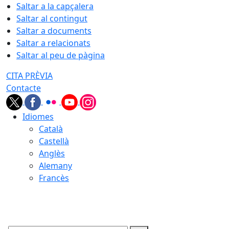
Saltar a la capçalera
Saltar al contingut
Saltar a documents
Saltar a relacionats
Saltar al peu de pàgina
CITA PRÈVIA
Contacte
Idiomes
Català
Castellà
Anglès
Alemany
Francès
06.08.2026 | 10:03