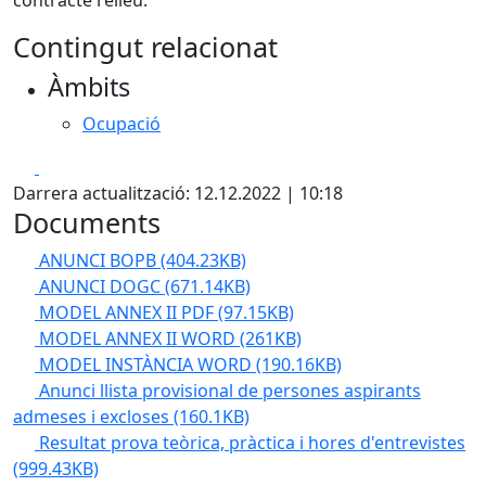
contracte relleu.
Contingut relacionat
Àmbits
Ocupació
Facebook
X
Darrera actualització: 12.12.2022 | 10:18
Documents
ANUNCI BOPB
(404.23KB)
ANUNCI DOGC
(671.14KB)
MODEL ANNEX II PDF
(97.15KB)
MODEL ANNEX II WORD
(261KB)
MODEL INSTÀNCIA WORD
(190.16KB)
Anunci llista provisional de persones aspirants
admeses i excloses
(160.1KB)
Resultat prova teòrica, pràctica i hores d'entrevistes
(999.43KB)