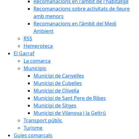
Recomanacions en l'àmbit de l'habitatge
Recomanacions sobre activitats de lleure
amb menors
Recomanacions en l'àmbit del Medi
Ambient
RSS
Hemeroteca
El Garraf
La comarca
Municipis
Municipi de Canyelles
Municipi de Cubelles
Municipi de Olivella
Municipi de Sant Pere de Ribes
Municipi de Sitges
Municipi de Vilanova i la Geltrú
Transport públic
Turisme
Guies comarcals