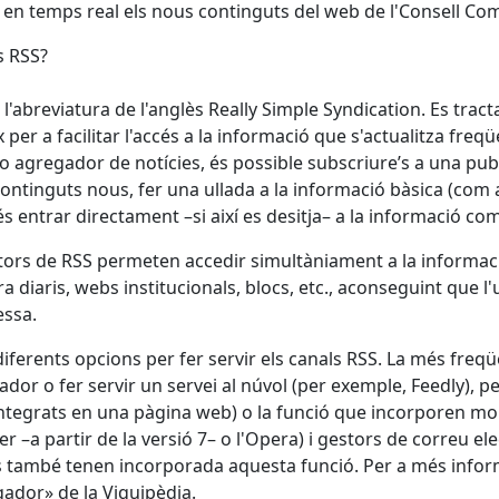
en temps real els nous continguts del web de l'Consell Com
s RSS?
 l'abreviatura de l'anglès Really Simple Syndication. Es trac
x per a facilitar l'accés a la informació que s'actualitza fr
 o agregador de notícies, és possible subscriure’s a una p
continguts nous, fer una ullada a la informació bàsica (com ar
s entrar directament –si així es desitja– a la informació c
ctors de RSS permeten accedir simultàniament a la informació
a diaris, webs institucionals, blocs, etc., aconseguint que l'
essa.
diferents opcions per fer servir els canals RSS. La més freqü
nador o fer servir un servei al núvol (per exemple, Feedly), p
(integrats en una pàgina web) o la funció que incorporen mol
er –a partir de la versió 7– o l'Opera) i gestors de correu e
 també tenen incorporada aquesta funció. Per a més infor
ador» de la Viquipèdia.