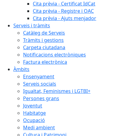
Cita prèvia - Certificat IdCat
Cita prèvia - Registre i OAC
Cita prèvia - Ajuts menjador
Serveis i tràmits
Catàleg de Serveis
Tràmits i gestions
Carpeta ciutadana
Notificacions electròniques
Factura electrònica
Àmbits
Ensenyament
Serveis socials
Igualtat, Feminismes i LGTBI+
Persones grans
Joventut
Habitatge
Ocupació
Medi ambient
Cultura i Patrimoni