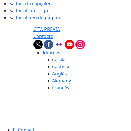
Saltar a la capçalera
Saltar al contingut
Saltar al peu de pàgina
CITA PRÈVIA
Contacte
Idiomes
Català
Castellà
Anglès
Alemany
Francès
08.08.2026 | 16:10
El Consell