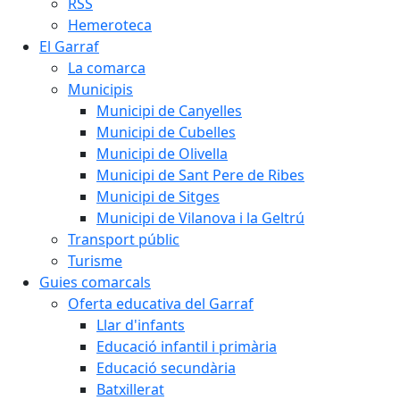
RSS
Hemeroteca
El Garraf
La comarca
Municipis
Municipi de Canyelles
Municipi de Cubelles
Municipi de Olivella
Municipi de Sant Pere de Ribes
Municipi de Sitges
Municipi de Vilanova i la Geltrú
Transport públic
Turisme
Guies comarcals
Oferta educativa del Garraf
Llar d'infants
Educació infantil i primària
Educació secundària
Batxillerat