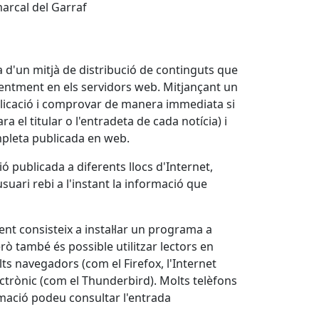
arcal del Garraf
ta d'un mitjà de distribució de continguts que
eqüentment en els servidors web. Mitjançant un
ublicació i comprovar de manera immediata si
a el titular o l'entradeta de cada notícia) i
ompleta publicada en web.
 publicada a diferents llocs d'Internet,
usuari rebi a l'instant la informació que
ent consisteix a instal·lar un programa a
erò també és possible utilitzar lectors en
ts navegadors (com el Firefox, l'Internet
lectrònic (com el Thunderbird). Molts telèfons
mació podeu consultar l'entrada