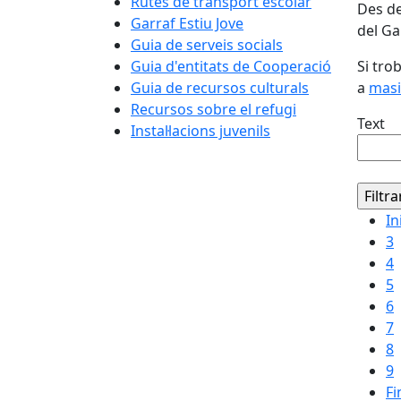
Rutes de transport escolar
Des de
Garraf Estiu Jove
del Ga
Guia de serveis socials
Guia d'entitats de Cooperació
Si tro
Guia de recursos culturals
a
masi
Recursos sobre el refugi
Text
Instal·lacions juvenils
In
3
4
5
6
7
8
9
Fi