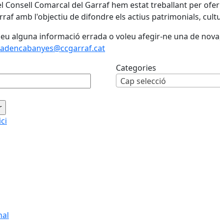
l Consell Comarcal del Garraf hem estat treballant per ofe
rraf amb l'objectiu de difondre els actius patrimonials, cultura
beu alguna informació errada o voleu afegir-ne una de nova
adencabanyes@ccgarraf.cat
Categories
Cap selecció
ici
nal