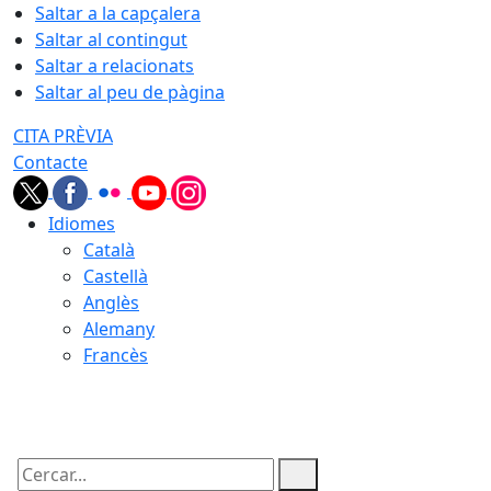
Saltar a la capçalera
Saltar al contingut
Saltar a relacionats
Saltar al peu de pàgina
CITA PRÈVIA
Contacte
Idiomes
Català
Castellà
Anglès
Alemany
Francès
07.08.2026 | 18:10