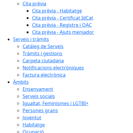
Cita prèvia
Cita prèvia - Habitatge
Cita prèvia - Certificat IdCat
Cita prèvia - Registre i OAC
Cita prèvia - Ajuts menjador
Serveis i tràmits
Catàleg de Serveis
Tràmits i gestions
Carpeta ciutadana
Notificacions electròniques
Factura electrònica
Àmbits
Ensenyament
Serveis socials
Igualtat, Feminismes i LGTBI+
Persones grans
Joventut
Habitatge
Ocupació