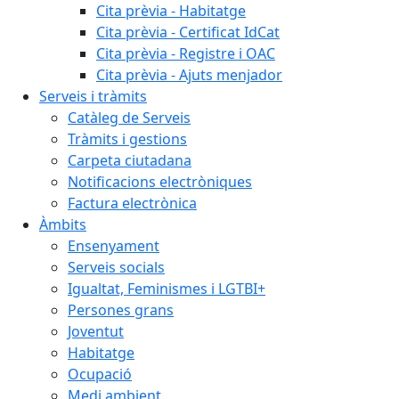
Cita prèvia - Habitatge
Cita prèvia - Certificat IdCat
Cita prèvia - Registre i OAC
Cita prèvia - Ajuts menjador
Serveis i tràmits
Catàleg de Serveis
Tràmits i gestions
Carpeta ciutadana
Notificacions electròniques
Factura electrònica
Àmbits
Ensenyament
Serveis socials
Igualtat, Feminismes i LGTBI+
Persones grans
Joventut
Habitatge
Ocupació
Medi ambient