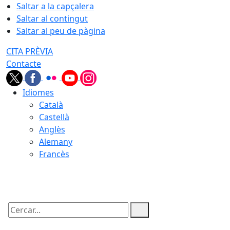
Saltar a la capçalera
Saltar al contingut
Saltar al peu de pàgina
CITA PRÈVIA
Contacte
Idiomes
Català
Castellà
Anglès
Alemany
Francès
07.08.2026 | 03:22
Cercar: