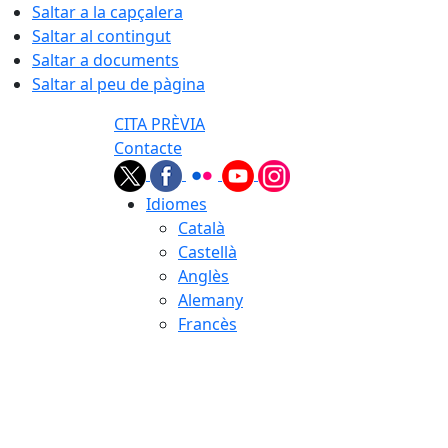
Saltar a la capçalera
Saltar al contingut
Saltar a documents
Saltar al peu de pàgina
CITA PRÈVIA
Contacte
Idiomes
Català
Castellà
Anglès
Alemany
Francès
07.08.2026 | 11:42