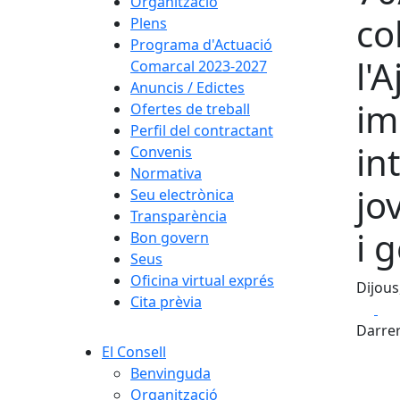
Organització
co
Plens
Programa d'Actuació
l'
Comarcal 2023-2027
Anuncis / Edictes
im
Ofertes de treball
Perfil del contractant
in
Convenis
Normativa
jo
Seu electrònica
Transparència
i 
Bon govern
Seus
Oficina virtual exprés
Dijous
Cita prèvia
Fa
Darrer
El Consell
Benvinguda
Organització