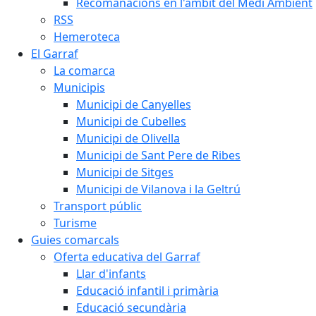
Recomanacions en l'àmbit del Medi Ambient
RSS
Hemeroteca
El Garraf
La comarca
Municipis
Municipi de Canyelles
Municipi de Cubelles
Municipi de Olivella
Municipi de Sant Pere de Ribes
Municipi de Sitges
Municipi de Vilanova i la Geltrú
Transport públic
Turisme
Guies comarcals
Oferta educativa del Garraf
Llar d'infants
Educació infantil i primària
Educació secundària