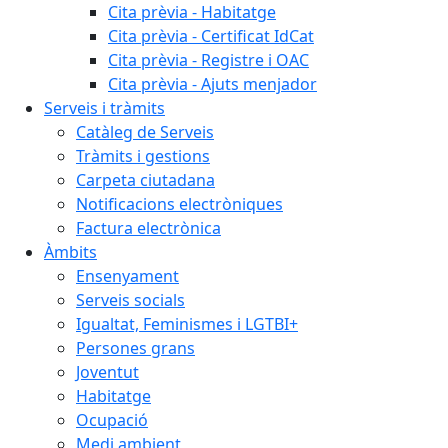
Cita prèvia - Habitatge
Cita prèvia - Certificat IdCat
Cita prèvia - Registre i OAC
Cita prèvia - Ajuts menjador
Serveis i tràmits
Catàleg de Serveis
Tràmits i gestions
Carpeta ciutadana
Notificacions electròniques
Factura electrònica
Àmbits
Ensenyament
Serveis socials
Igualtat, Feminismes i LGTBI+
Persones grans
Joventut
Habitatge
Ocupació
Medi ambient