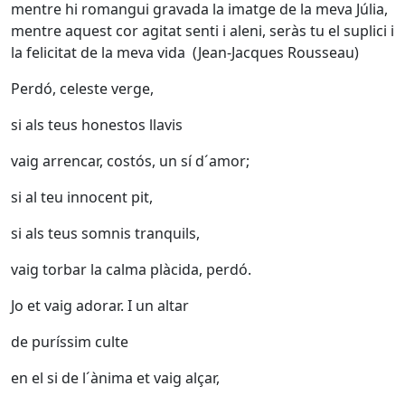
mentre hi romangui gravada la imatge de la meva Júlia,
mentre aquest cor agitat senti i aleni, seràs tu el suplici i
la felicitat de la meva vida (Jean-Jacques Rousseau)
Perdó, celeste verge,
si als teus honestos llavis
vaig arrencar, costós, un sí d´amor;
si al teu innocent pit,
si als teus somnis tranquils,
vaig torbar la calma plàcida, perdó.
Jo et vaig adorar. I un altar
de puríssim culte
en el si de l´ànima et vaig alçar,