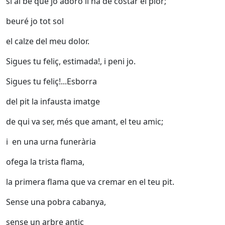
si al bé que jo adoro li ha de costar el plor;
beuré jo tot sol
el calze del meu dolor.
Sigues tu feliç, estimada!, i peni jo.
Sigues tu feliç!...Esborra
del pit la infausta imatge
de qui va ser, més que amant, el teu amic;
i en una urna funerària
ofega la trista flama,
la primera flama que va cremar en el teu pit.
Sense una pobra cabanya,
sense un arbre antic