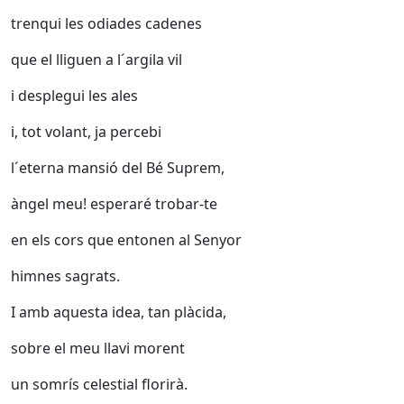
trenqui les odiades cadenes
que el lliguen a l´argila vil
i desplegui les ales
i, tot volant, ja percebi
l´eterna mansió del Bé Suprem,
àngel meu! esperaré trobar-te
en els cors que entonen al Senyor
himnes sagrats.
I amb aquesta idea, tan plàcida,
sobre el meu llavi morent
un somrís celestial florirà.