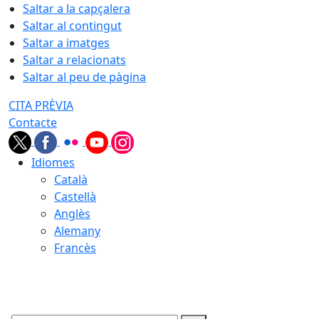
Saltar a la capçalera
Saltar al contingut
Saltar a imatges
Saltar a relacionats
Saltar al peu de pàgina
CITA PRÈVIA
Contacte
Idiomes
Català
Castellà
Anglès
Alemany
Francès
07.08.2026 | 09:43