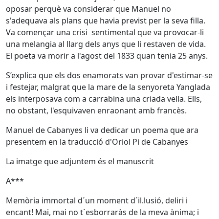
oposar perquè va considerar que Manuel no
s'adequava als plans que havia previst per la seva filla.
Va començar una crisi sentimental que va provocar-li
una melangia al llarg dels anys que li restaven de vida.
El poeta va morir a l'agost del 1833 quan tenia 25 anys.
S’explica que els dos enamorats van provar d'estimar-se
i festejar, malgrat que la mare de la senyoreta Yanglada
els interposava com a carrabina una criada vella. Ells,
no obstant, l'esquivaven enraonant amb francès.
Manuel de Cabanyes li va dedicar un poema que ara
presentem en la traducció d'Oriol Pi de Cabanyes
La imatge que adjuntem és el manuscrit
A***
Memòria immortal d´un moment d´il.lusió, deliri i
encant! Mai, mai no t´esborraràs de la meva ànima; i