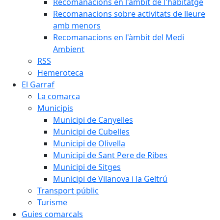
Recomanacions en l'àmbit de l'habitatge
Recomanacions sobre activitats de lleure
amb menors
Recomanacions en l'àmbit del Medi
Ambient
RSS
Hemeroteca
El Garraf
La comarca
Municipis
Municipi de Canyelles
Municipi de Cubelles
Municipi de Olivella
Municipi de Sant Pere de Ribes
Municipi de Sitges
Municipi de Vilanova i la Geltrú
Transport públic
Turisme
Guies comarcals