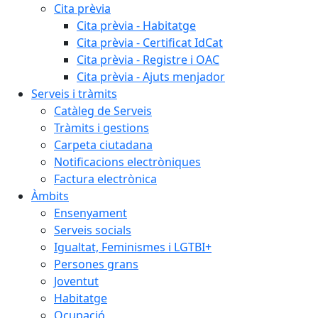
Cita prèvia
Cita prèvia - Habitatge
Cita prèvia - Certificat IdCat
Cita prèvia - Registre i OAC
Cita prèvia - Ajuts menjador
Serveis i tràmits
Catàleg de Serveis
Tràmits i gestions
Carpeta ciutadana
Notificacions electròniques
Factura electrònica
Àmbits
Ensenyament
Serveis socials
Igualtat, Feminismes i LGTBI+
Persones grans
Joventut
Habitatge
Ocupació