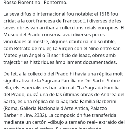
Rosso Fiorentino i Pontormo.
La seva difusió internacional fou notable: el 1518 fou
cridat a la cort francesa de Francesc I, i diverses de les
seves obres van arribar a col·leccions reials europees. El
Museu del Prado conserva avui diverses peces
vinculades al mestre, algunes d'autoria indiscutible,
com Retrato de mujer, La Virgen con el Niño entre san
Mateo y un ángel o El sacrificio de Isaac, obres amb
trajectòries històriques àmpliament documentades.
De fet, a la col·lecció del Prado hi havia una rèplica molt
significativa de la Sagrada Família de Del Sarto. Sobre
ella, els especialistes han afirmat: “La Sagrada Familia
del Prado, quizá una de las últimas obras de Andrea del
Sarto, es una réplica de la Sagrada Familia Barberini
(Roma, Galleria Nazionale d'Arte Antica, Palazzo
Barberini, inv. 2332). La composición fue transferida
mediante un cartón –dibujo a tamaño real– extraído del