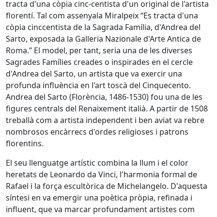
tracta d'una còpia cinc-centista d'un original de l'artista
florentí. Tal com assenyala Miralpeix “Es tracta d'una
còpia cinccentista de la Sagrada Família, d'Andrea del
Sarto, exposada la Galleria Nazionale d'Arte Antica de
Roma.” El model, per tant, seria una de les diverses
Sagrades Famílies creades o inspirades en el cercle
d'Andrea del Sarto, un artista que va exercir una
profunda influència en l'art toscà del Cinquecento.
Andrea del Sarto (Florència, 1486-1530) fou una de les
figures centrals del Renaixement italià. A partir de 1508
treballà com a artista independent i ben aviat va rebre
nombrosos encàrrecs d'ordes religioses i patrons
florentins.
El seu llenguatge artístic combina la llum i el color
heretats de Leonardo da Vinci, l'harmonia formal de
Rafael i la força escultòrica de Michelangelo. D'aquesta
síntesi en va emergir una poètica pròpia, refinada i
influent, que va marcar profundament artistes com