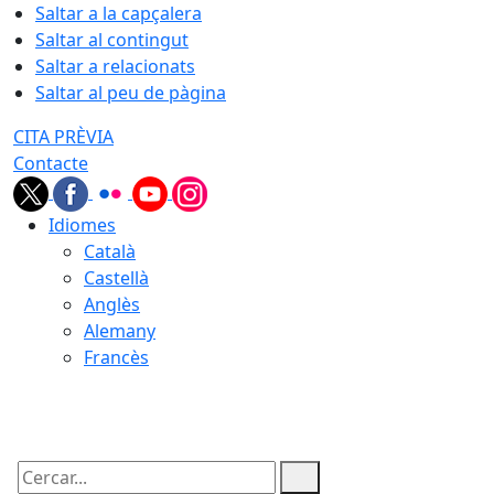
Saltar a la capçalera
Saltar al contingut
Saltar a relacionats
Saltar al peu de pàgina
CITA PRÈVIA
Contacte
Idiomes
Català
Castellà
Anglès
Alemany
Francès
10.08.2026 | 19:57