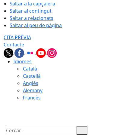
Saltar a la capçalera
Saltar al contingut
Saltar a relacionats
Saltar al peu de pàgina
CITA PRÈVIA
Contacte
Idiomes
Català
Castellà
Anglès
Alemany
Francès
06.08.2026 | 04:29