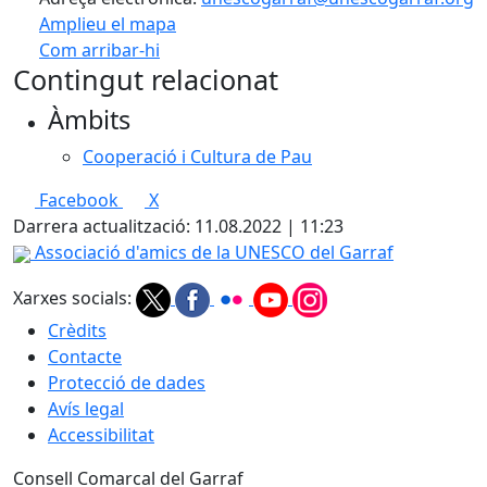
Amplieu el mapa
Com arribar-hi
Leaflet
| ©
OpenStreetMap
contributors
Contingut relacionat
+
Àmbits
−
Cooperació i Cultura de Pau
Facebook
X
Darrera actualització: 11.08.2022 | 11:23
Associació d'amics de la UNESCO del Garraf
Xarxes socials:
Crèdits
Contacte
Protecció de dades
Avís legal
Accessibilitat
Consell Comarcal del Garraf