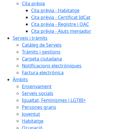
Cita prèvia
Cita prèvia - Habitatge
Cita prèvia - Certificat IdCat
Cita prèvia - Registre i OAC
Cita prèvia - Ajuts menjador
Serveis i tràmits
Catàleg de Serveis
Tràmits i gestions
Carpeta ciutadana
Notificacions electròniques
Factura electrònica
Àmbits
Ensenyament
Serveis socials
Igualtat, Feminismes i LGTBI+
Persones grans
Joventut
Habitatge
Ocupació