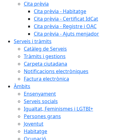
Cita prèvia
Cita prèvia - Habitatge
Cita prèvia - Certificat IdCat
Cita prèvia - Registre i OAC
Cita prèvia - Ajuts menjador
Serveis i tràmits
Catàleg de Serveis
Tràmits i gestions
Carpeta ciutadana
Notificacions electròniques
Factura electrònica
Àmbits
Ensenyament
Serveis socials
Igualtat, Feminismes i LGTBI+
Persones grans
Joventut
Habitatge
Ocupació