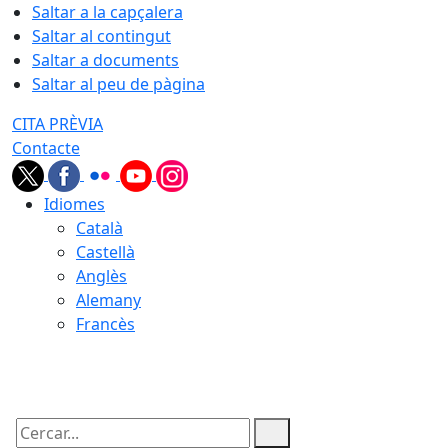
Saltar a la capçalera
Saltar al contingut
Saltar a documents
Saltar al peu de pàgina
CITA PRÈVIA
Contacte
Idiomes
Català
Castellà
Anglès
Alemany
Francès
07.08.2026 | 11:48