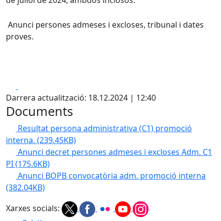
de juliol de 2024, ambdós inclosos.
Anunci persones admeses i excloses, tribunal i dates
proves.
Facebook
X
Darrera actualització: 18.12.2024 | 12:40
Documents
Resultat persona administrativa (C1) promoció
interna.
(239.45KB)
Anunci decret persones admeses i excloses Adm. C1
PI
(175.6KB)
Anunci BOPB convocatòria adm. promoció interna
(382.04KB)
Xarxes socials: