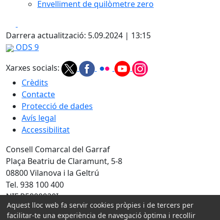
Envelliment de quilòmetre zero
Facebook
X
Darrera actualització: 5.09.2024 | 13:15
ODS 9
Xarxes socials:
Crèdits
Contacte
Protecció de dades
Avís legal
Accessibilitat
Consell Comarcal del Garraf
Plaça Beatriu de Claramunt, 5-8
08800 Vilanova i la Geltrú
Tel. 938 100 400
NIF P5800020I
Aquest lloc web fa servir cookies pròpies i de tercers per
facilitar-te una experiència de navegació òptima i recollir
Amb la col·laboració de: