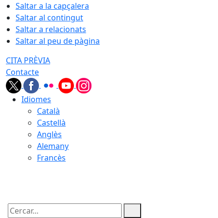
Saltar a la capçalera
Saltar al contingut
Saltar a relacionats
Saltar al peu de pàgina
CITA PRÈVIA
Contacte
Idiomes
Català
Castellà
Anglès
Alemany
Francès
07.08.2026 | 06:18