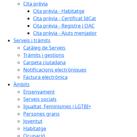
Cita prèvia
Cita prèvia - Habitatge
Cita prèvia - Certificat IdCat
Cita prèvia - Registre i OAC
Cita prèvia - Ajuts menjador
Serveis i tràmits
Catàleg de Serveis
Tràmits i gestions
Carpeta ciutadana
Notificacions electròniques
Factura electrònica
Àmbits
Ensenyament
Serveis socials
Igualtat, Feminismes i LGTBI+
Persones grans
Joventut
Habitatge
Ocupació