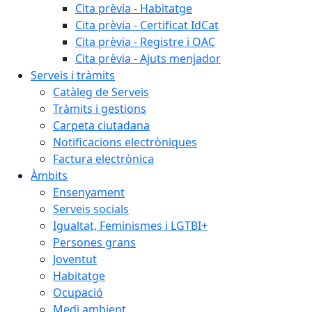
Cita prèvia - Habitatge
Cita prèvia - Certificat IdCat
Cita prèvia - Registre i OAC
Cita prèvia - Ajuts menjador
Serveis i tràmits
Catàleg de Serveis
Tràmits i gestions
Carpeta ciutadana
Notificacions electròniques
Factura electrònica
Àmbits
Ensenyament
Serveis socials
Igualtat, Feminismes i LGTBI+
Persones grans
Joventut
Habitatge
Ocupació
Medi ambient