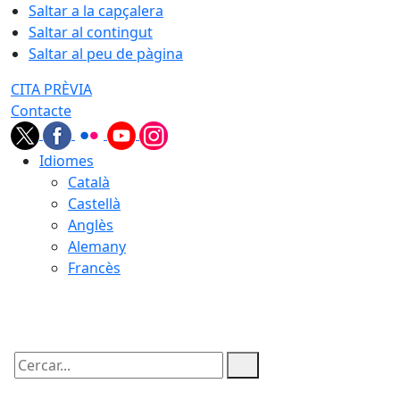
Saltar a la capçalera
Saltar al contingut
Saltar al peu de pàgina
CITA PRÈVIA
Contacte
Idiomes
Català
Castellà
Anglès
Alemany
Francès
06.08.2026 | 21:40
Cercar: