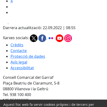
4
Facebook
X
Darrera actualització: 22.09.2022 | 08:55
Xarxes socials:
Crèdits
Contacte
Protecció de dades
Avís legal
Accessibilitat
Consell Comarcal del Garraf
Plaça Beatriu de Claramunt, 5-8
08800 Vilanova i la Geltrú
Tel. 938 100 400
NIF P5800020I
Aquest lloc web fa servir cookies pròpies i de tercers per