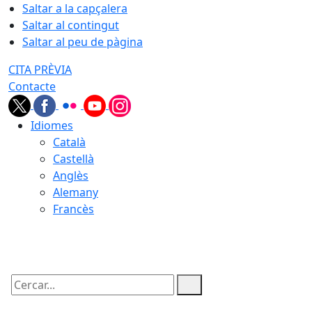
Saltar a la capçalera
Saltar al contingut
Saltar al peu de pàgina
CITA PRÈVIA
Contacte
Idiomes
Català
Castellà
Anglès
Alemany
Francès
07.08.2026 | 02:54
Cercar: