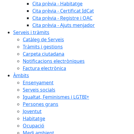
Cita prèvia - Habitatge
Cita prèvia - Certificat IdCat
Cita prèvia - Registre i OAC
Cita prèvia - Ajuts menjador
Serveis i tràmits
Catàleg de Serveis
Tràmits i gestions
Carpeta ciutadana
Notificacions electròniques
Factura electrònica
Àmbits
Ensenyament
Serveis socials
Igualtat, Feminismes i LGTBI+
Persones grans
Joventut
Habitatge
Ocupació
Medi ambient