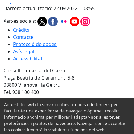
Facebook
X
Darrera actualització: 22.09.2022 | 08:55
Xarxes socials:
Crèdits
Contacte
Protecció de dades
Avís legal
Accessibilitat
Consell Comarcal del Garraf
Plaça Beatriu de Claramunt, 5-8
08800 Vilanova i la Geltrú
Tel. 938 100 400
NIF P5800020I
Aquest lloc web fa servir cookies pròpies i de tercers per
facilitar-te una experiència de navegació òptima i recollir
Amb la col·laboració de:
informació anònima per millorar i adaptar-nos a les teves
preferències i pautes de navegació. Navegar sense acceptar
les cookies limitarà la visibilitat i funcions del web.