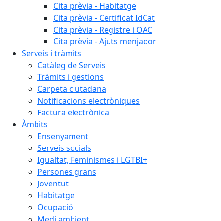
Cita prèvia - Habitatge
Cita prèvia - Certificat IdCat
Cita prèvia - Registre i OAC
Cita prèvia - Ajuts menjador
Serveis i tràmits
Catàleg de Serveis
Tràmits i gestions
Carpeta ciutadana
Notificacions electròniques
Factura electrònica
Àmbits
Ensenyament
Serveis socials
Igualtat, Feminismes i LGTBI+
Persones grans
Joventut
Habitatge
Ocupació
Medi ambient