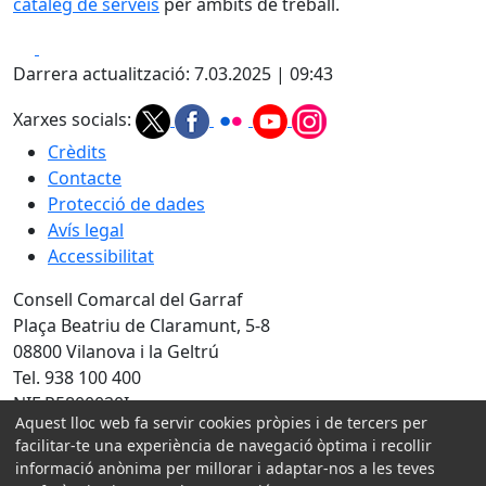
catàleg de serveis
per àmbits de treball.
Facebook
X
Darrera actualització: 7.03.2025 | 09:43
Xarxes socials:
Crèdits
Contacte
Protecció de dades
Avís legal
Accessibilitat
Consell Comarcal del Garraf
Plaça Beatriu de Claramunt, 5-8
08800 Vilanova i la Geltrú
Tel. 938 100 400
NIF P5800020I
Aquest lloc web fa servir cookies pròpies i de tercers per
facilitar-te una experiència de navegació òptima i recollir
Amb la col·laboració de:
informació anònima per millorar i adaptar-nos a les teves