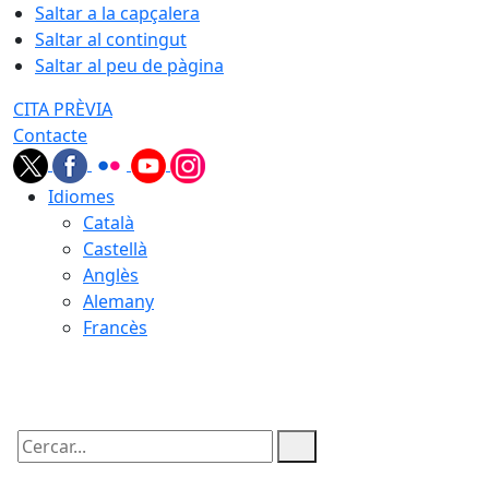
Saltar a la capçalera
Saltar al contingut
Saltar al peu de pàgina
CITA PRÈVIA
Contacte
Idiomes
Català
Castellà
Anglès
Alemany
Francès
08.08.2026 | 03:51
Cercar: