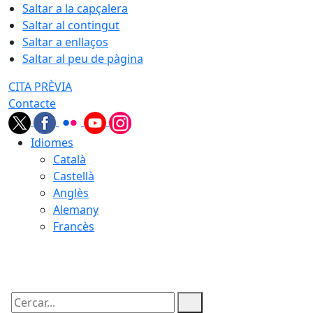
Saltar a la capçalera
Saltar al contingut
Saltar a enllaços
Saltar al peu de pàgina
CITA PRÈVIA
Contacte
Idiomes
Català
Castellà
Anglès
Alemany
Francès
07.08.2026 | 14:19