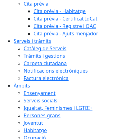
Cita prèvia
Cita prèvia - Habitatge
Cita prèvia - Certificat IdCat
Cita prèvia - Registre i OAC
Cita prèvia - Ajuts menjador
Serveis i tràmits
Catàleg de Serveis
Tràmits i gestions
Carpeta ciutadana
Notificacions electròniques
Factura electrònica
Àmbits
Ensenyament
Serveis socials
Igualtat, Feminismes i LGTBI+
Persones grans
Joventut
Habitatge
Ocupació