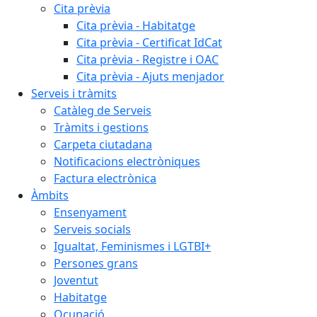
Cita prèvia
Cita prèvia - Habitatge
Cita prèvia - Certificat IdCat
Cita prèvia - Registre i OAC
Cita prèvia - Ajuts menjador
Serveis i tràmits
Catàleg de Serveis
Tràmits i gestions
Carpeta ciutadana
Notificacions electròniques
Factura electrònica
Àmbits
Ensenyament
Serveis socials
Igualtat, Feminismes i LGTBI+
Persones grans
Joventut
Habitatge
Ocupació