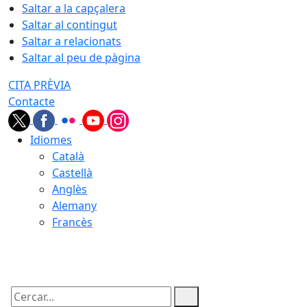
Saltar a la capçalera
Saltar al contingut
Saltar a relacionats
Saltar al peu de pàgina
CITA PRÈVIA
Contacte
Idiomes
Català
Castellà
Anglès
Alemany
Francès
08.08.2026 | 08:54