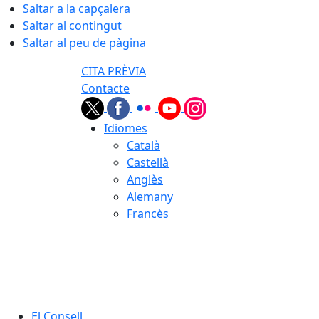
Saltar a la capçalera
Saltar al contingut
Saltar al peu de pàgina
CITA PRÈVIA
Contacte
Idiomes
Català
Castellà
Anglès
Alemany
Francès
06.08.2026 | 16:54
El Consell