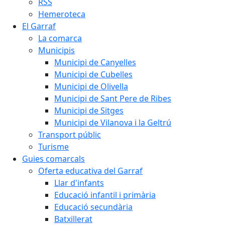
RSS
Hemeroteca
El Garraf
La comarca
Municipis
Municipi de Canyelles
Municipi de Cubelles
Municipi de Olivella
Municipi de Sant Pere de Ribes
Municipi de Sitges
Municipi de Vilanova i la Geltrú
Transport públic
Turisme
Guies comarcals
Oferta educativa del Garraf
Llar d'infants
Educació infantil i primària
Educació secundària
Batxillerat