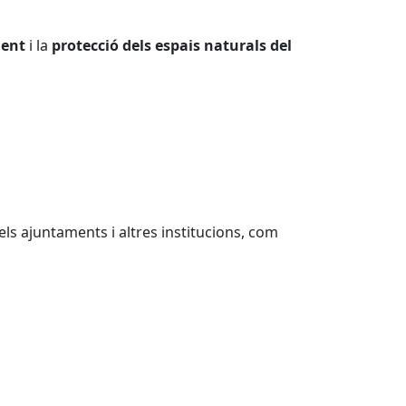
ient
i la
protecció dels espais naturals del
els ajuntaments i altres institucions, com