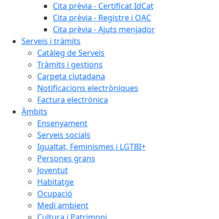
Cita prèvia - Certificat IdCat
Cita prèvia - Registre i OAC
Cita prèvia - Ajuts menjador
Serveis i tràmits
Catàleg de Serveis
Tràmits i gestions
Carpeta ciutadana
Notificacions electròniques
Factura electrònica
Àmbits
Ensenyament
Serveis socials
Igualtat, Feminismes i LGTBI+
Persones grans
Joventut
Habitatge
Ocupació
Medi ambient
Cultura i Patrimoni