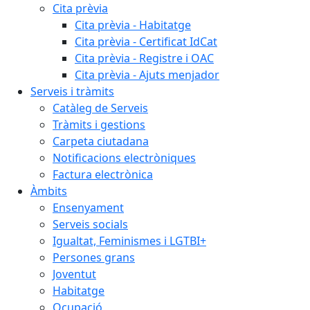
Cita prèvia
Cita prèvia - Habitatge
Cita prèvia - Certificat IdCat
Cita prèvia - Registre i OAC
Cita prèvia - Ajuts menjador
Serveis i tràmits
Catàleg de Serveis
Tràmits i gestions
Carpeta ciutadana
Notificacions electròniques
Factura electrònica
Àmbits
Ensenyament
Serveis socials
Igualtat, Feminismes i LGTBI+
Persones grans
Joventut
Habitatge
Ocupació