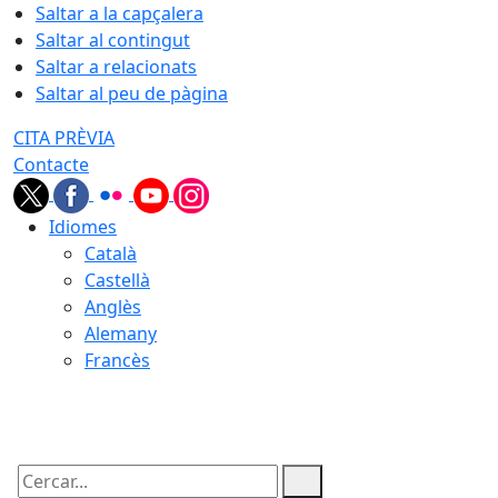
Saltar a la capçalera
Saltar al contingut
Saltar a relacionats
Saltar al peu de pàgina
CITA PRÈVIA
Contacte
Idiomes
Català
Castellà
Anglès
Alemany
Francès
08.08.2026 | 22:15