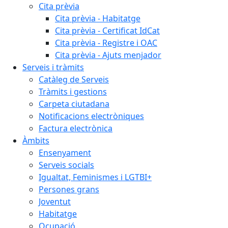
Cita prèvia
Cita prèvia - Habitatge
Cita prèvia - Certificat IdCat
Cita prèvia - Registre i OAC
Cita prèvia - Ajuts menjador
Serveis i tràmits
Catàleg de Serveis
Tràmits i gestions
Carpeta ciutadana
Notificacions electròniques
Factura electrònica
Àmbits
Ensenyament
Serveis socials
Igualtat, Feminismes i LGTBI+
Persones grans
Joventut
Habitatge
Ocupació