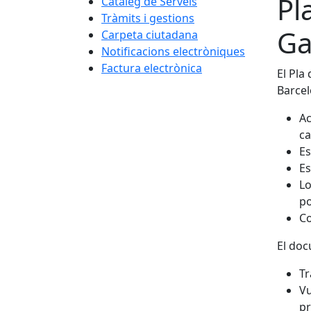
Pl
Catàleg de Serveis
Tràmits i gestions
Ga
Carpeta ciutadana
Notificacions electròniques
Factura electrònica
El Pla
Barcel
Ac
ca
Es
Es
Lo
po
Co
El doc
Tr
Vu
pr