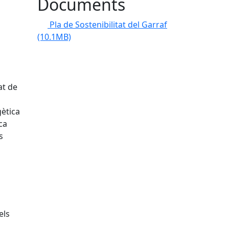
Documents
Pla de Sostenibilitat del Garraf
(10.1MB)
at de
gètica
ca
s
els