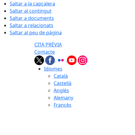
Saltar a la capçalera
Saltar al contingut
Saltar a documents
Saltar a relacionats
Saltar al peu de pàgina
CITA PRÈVIA
Contacte
Idiomes
Català
Castellà
Anglès
Alemany
Francès
06.08.2026 | 02:04