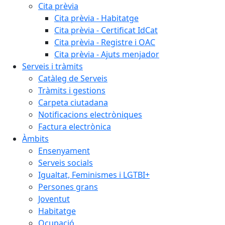
Cita prèvia
Cita prèvia - Habitatge
Cita prèvia - Certificat IdCat
Cita prèvia - Registre i OAC
Cita prèvia - Ajuts menjador
Serveis i tràmits
Catàleg de Serveis
Tràmits i gestions
Carpeta ciutadana
Notificacions electròniques
Factura electrònica
Àmbits
Ensenyament
Serveis socials
Igualtat, Feminismes i LGTBI+
Persones grans
Joventut
Habitatge
Ocupació