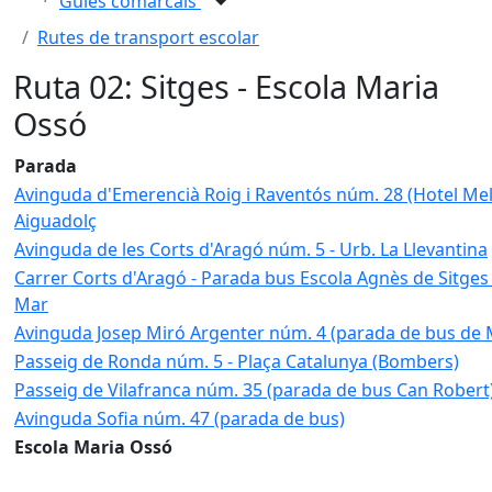
Guies comarcals
Rutes de transport escolar
Ruta 02: Sitges - Escola Maria
Ossó
Parada
Avinguda d'Emerencià Roig i Raventós núm. 28 (Hotel Meli
Aiguadolç
Avinguda de les Corts d'Aragó núm. 5 - Urb. La Llevantina
Carrer Corts d'Aragó - Parada bus Escola Agnès de Sitges
Mar
Avinguda Josep Miró Argenter núm. 4 (parada de bus de 
Passeig de Ronda núm. 5 - Plaça Catalunya (Bombers)
Passeig de Vilafranca núm. 35 (parada de bus Can Robert
Avinguda Sofia núm. 47 (parada de bus)
Escola Maria Ossó