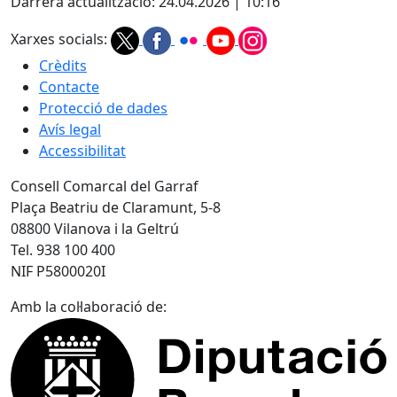
Darrera actualització: 24.04.2026 | 10:16
Xarxes socials:
Crèdits
Contacte
Protecció de dades
Avís legal
Accessibilitat
Consell Comarcal del Garraf
Plaça Beatriu de Claramunt, 5-8
08800 Vilanova i la Geltrú
Tel. 938 100 400
NIF P5800020I
Amb la col·laboració de: