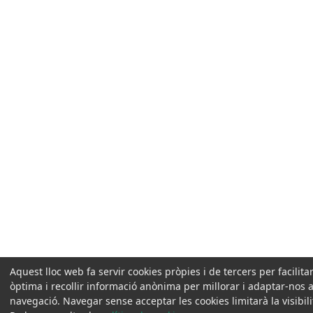
Aquest lloc web fa servir cookies pròpies i de tercers per facili
òptima i recollir informació anònima per millorar i adaptar-nos a
navegació. Navegar sense acceptar les cookies limitarà la visibili