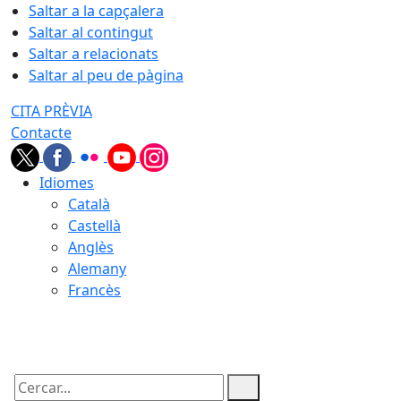
Saltar a la capçalera
Saltar al contingut
Saltar a relacionats
Saltar al peu de pàgina
CITA PRÈVIA
Contacte
Idiomes
Català
Castellà
Anglès
Alemany
Francès
07.08.2026 | 06:34