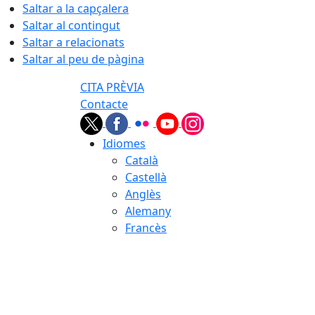
Saltar a la capçalera
Saltar al contingut
Saltar a relacionats
Saltar al peu de pàgina
CITA PRÈVIA
Contacte
Idiomes
Català
Castellà
Anglès
Alemany
Francès
09.08.2026 | 09:20