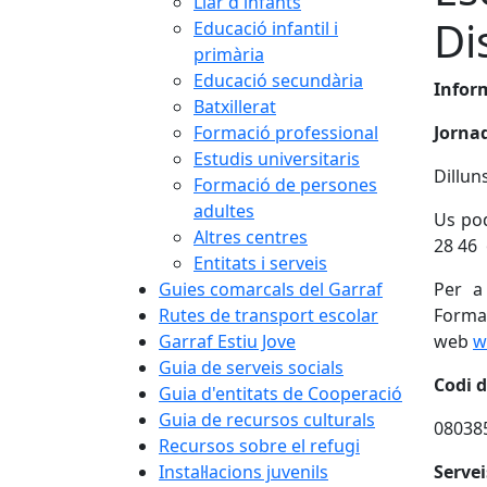
Llar d'infants
Di
Educació infantil i
primària
Educació secundària
Infor
Batxillerat
Formació professional
Jorna
Estudis universitaris
Dillun
Formació de persones
adultes
Us pod
Altres centres
28 46 
Entitats i serveis
Guies comarcals del Garraf
Per a
Rutes de transport escolar
Format
Garraf Estiu Jove
web
w
Guia de serveis socials
Codi d
Guia d'entitats de Cooperació
Guia de recursos culturals
08038
Recursos sobre el refugi
Instal·lacions juvenils
Servei