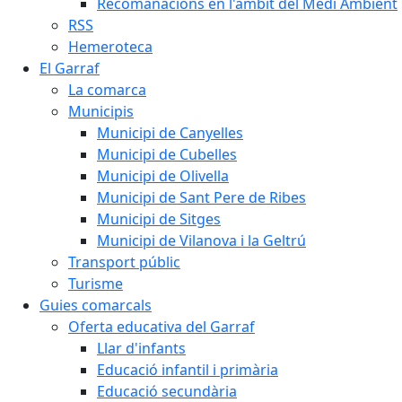
Recomanacions en l'àmbit del Medi Ambient
RSS
Hemeroteca
El Garraf
La comarca
Municipis
Municipi de Canyelles
Municipi de Cubelles
Municipi de Olivella
Municipi de Sant Pere de Ribes
Municipi de Sitges
Municipi de Vilanova i la Geltrú
Transport públic
Turisme
Guies comarcals
Oferta educativa del Garraf
Llar d'infants
Educació infantil i primària
Educació secundària