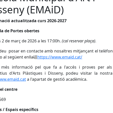
sseny (EMAiD)
mació actualitzada curs 2026-2027
da de Portes obertes
s 2 de març de 2026 a les 17:00h.
(cal reservar plaça).
eu posar en contacte amb nosaltres mitjançant el telèfo
o al següent enlla砠
https://www.emaid.cat/
 més informació pel que fa a l'accés i proves per als 
ius d'Arts Plàstiques i Disseny, podeu visitar la nostr
ww.emaid.cat
a l'apartat de gestió acadèmica.
el centre
569
s / Espais específics