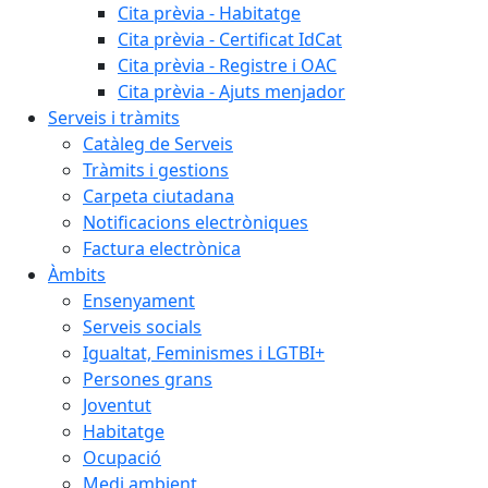
Cita prèvia - Habitatge
Cita prèvia - Certificat IdCat
Cita prèvia - Registre i OAC
Cita prèvia - Ajuts menjador
Serveis i tràmits
Catàleg de Serveis
Tràmits i gestions
Carpeta ciutadana
Notificacions electròniques
Factura electrònica
Àmbits
Ensenyament
Serveis socials
Igualtat, Feminismes i LGTBI+
Persones grans
Joventut
Habitatge
Ocupació
Medi ambient