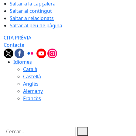
Saltar a la capçalera
Saltar al contingut
Saltar a relacionats
Saltar al peu de pàgina
CITA PRÈVIA
Contacte
Idiomes
Català
Castellà
Anglès
Alemany
Francès
06.08.2026 | 13:40