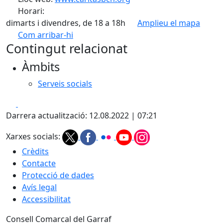
Horari:
dimarts i divendres, de 18 a 18h
Amplieu el mapa
Com arribar-hi
Leaflet
| ©
OpenStreetMap
contributors
Contingut relacionat
+
Àmbits
−
Serveis socials
Facebook
X
Darrera actualització: 12.08.2022 | 07:21
Xarxes socials:
Crèdits
Contacte
Protecció de dades
Avís legal
Accessibilitat
Consell Comarcal del Garraf