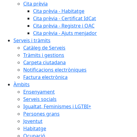
Cita prèvia
Cita prèvia - Habitatge
Cita prèvia - Certificat IdCat
Cita prèvia - Registre i OAC
Cita prèvia - Ajuts menjador
Serveis i tràmits
Catàleg de Serveis
Tràmits i gestions
Carpeta ciutadana
Notificacions electròniques
Factura electrònica
Àmbits
Ensenyament
Serveis socials
Igualtat, Feminismes i LGTBI+
Persones grans
Joventut
Habitatge
Ocupació