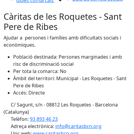
Guies comarcals
Càritas de les Roquetes - Sant
Pere de Ribes
Ajudar a persones i famílies amb dificultats socials i
econòmiques.
Població destinada:
Persones marginades i amb
risc de discriminació social
Per tota la comarca:
No
Àmbit del territori:
Municipal - Les Roquetes - Sant
Pere de Ribes
Accés:
Directe
C/ Sagunt, s/n - 08812 Les Roquetes - Barcelona
(Catalunya)
Telèfon:
93 893 46 23
Adreça electrònica:
info@caritasbcn.org
Lloc web:
www.caritasbcn.org