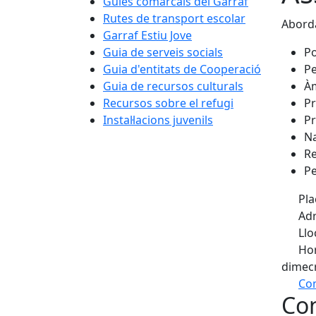
Guies comarcals del Garraf
Rutes de transport escolar
Aborda
Garraf Estiu Jove
Guia de serveis socials
Po
Guia d'entitats de Cooperació
Pe
Guia de recursos culturals
Àm
Recursos sobre el refugi
Pr
Instal·lacions juvenils
Pr
Na
Re
Pe
Pla
Adr
Llo
Hor
dimecr
Com
Con
+