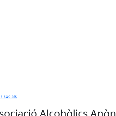
s socials
sociació Alcohòlics Anòn