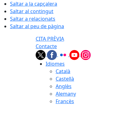
Saltar a la capçalera
Saltar al contingut
Saltar a relacionats
Saltar al peu de pàgina
CITA PRÈVIA
Contacte
Idiomes
Català
Castellà
Anglès
Alemany
Francès
07.08.2026 | 05:41