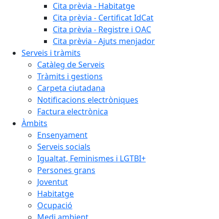
Cita prèvia - Habitatge
Cita prèvia - Certificat IdCat
Cita prèvia - Registre i OAC
Cita prèvia - Ajuts menjador
Serveis i tràmits
Catàleg de Serveis
Tràmits i gestions
Carpeta ciutadana
Notificacions electròniques
Factura electrònica
Àmbits
Ensenyament
Serveis socials
Igualtat, Feminismes i LGTBI+
Persones grans
Joventut
Habitatge
Ocupació
Medi ambient