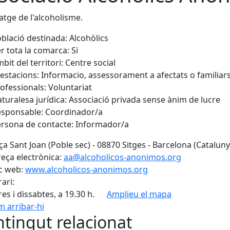
tge de l'alcoholisme.
blació destinada:
Alcohòlics
r tota la comarca:
Si
bit del territori:
Centre social
estacions:
Informacio, assessorament a afectats o familiar
ofessionals:
Voluntariat
turalesa jurídica:
Associació privada sense ànim de lucre
sponsable:
Coordinador/a
rsona de contacte:
Informador/a
ça Sant Joan (Poble sec) - 08870 Sitges - Barcelona (Cataluny
eça electrònica:
aa@alcoholicos-anonimos.org
c web:
www.alcoholicos-anonimos.org
ari:
es i dissabtes, a 19.30 h.
Amplieu el mapa
 arribar-hi
tingut relacionat