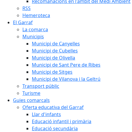
Recomanacions en l'àmbit del Medi Ambient
RSS
Hemeroteca
El Garraf
La comarca
Municipis
Municipi de Canyelles
Municipi de Cubelles
Municipi de Olivella
Municipi de Sant Pere de Ribes
Municipi de Sitges
Municipi de Vilanova i la Geltrú
Transport públic
Turisme
Guies comarcals
Oferta educativa del Garraf
Llar d'infants
Educació infantil i primària
Educació secundària