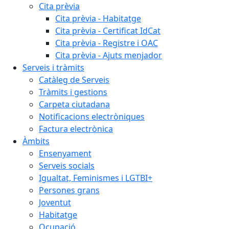
Cita prèvia
Cita prèvia - Habitatge
Cita prèvia - Certificat IdCat
Cita prèvia - Registre i OAC
Cita prèvia - Ajuts menjador
Serveis i tràmits
Catàleg de Serveis
Tràmits i gestions
Carpeta ciutadana
Notificacions electròniques
Factura electrònica
Àmbits
Ensenyament
Serveis socials
Igualtat, Feminismes i LGTBI+
Persones grans
Joventut
Habitatge
Ocupació