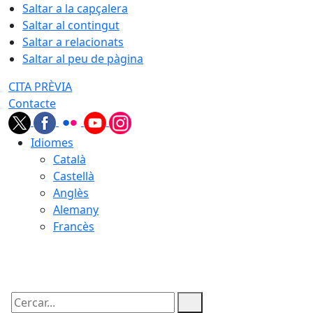
Saltar a la capçalera
Saltar al contingut
Saltar a relacionats
Saltar al peu de pàgina
CITA PRÈVIA
Contacte
Idiomes
Català
Castellà
Anglès
Alemany
Francès
08.08.2026 | 22:28