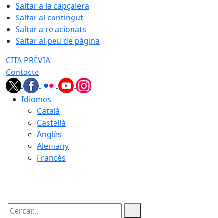
Saltar a la capçalera
Saltar al contingut
Saltar a relacionats
Saltar al peu de pàgina
CITA PRÈVIA
Contacte
Idiomes
Català
Castellà
Anglès
Alemany
Francès
07.08.2026 | 04:22