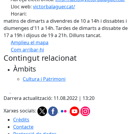
Lloc web:
victorbalaguer.cat/
Horari:
matins de dimarts a divendres de 10 a 14h i dissabtes i
diumenges d'11 a 14h. Tardes de dimarts a dissabte de
17 a 19h i dijous de 19 a 21h. Dilluns tancat.
Amplieu el mapa
Com arribar-hi
Leaflet
| ©
OpenStreetMap
contributors
Contingut relacionat
+
Àmbits
−
Cultura i Patrimoni
Facebook
X
Darrera actualització: 11.08.2022 | 13:20
Xarxes socials:
Crèdits
Contacte