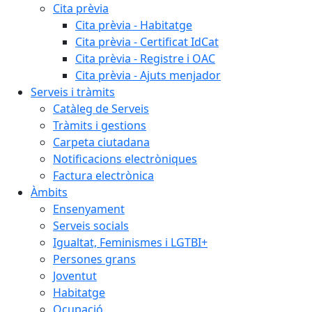
Cita prèvia
Cita prèvia - Habitatge
Cita prèvia - Certificat IdCat
Cita prèvia - Registre i OAC
Cita prèvia - Ajuts menjador
Serveis i tràmits
Catàleg de Serveis
Tràmits i gestions
Carpeta ciutadana
Notificacions electròniques
Factura electrònica
Àmbits
Ensenyament
Serveis socials
Igualtat, Feminismes i LGTBI+
Persones grans
Joventut
Habitatge
Ocupació