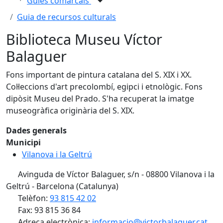
Guies comarcals
Guia de recursos culturals
Biblioteca Museu Víctor
Balaguer
Fons important de pintura catalana del S. XIX i XX.
Col·leccions d'art precolombí, egipci i etnològic. Fons
dipòsit Museu del Prado. S'ha recuperat la imatge
museogràfica originària del S. XIX.
Dades generals
Municipi
Vilanova i la Geltrú
Avinguda de Víctor Balaguer, s/n - 08800 Vilanova i la
Geltrú - Barcelona (Catalunya)
Telèfon:
93 815 42 02
Fax: 93 815 36 84
Adreça electrònica:
informacio@victorbalaguer.cat