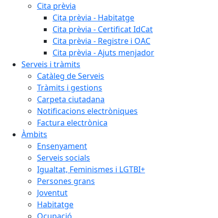
Cita prèvia
Cita prèvia - Habitatge
Cita prèvia - Certificat IdCat
Cita prèvia - Registre i OAC
Cita prèvia - Ajuts menjador
Serveis i tràmits
Catàleg de Serveis
Tràmits i gestions
Carpeta ciutadana
Notificacions electròniques
Factura electrònica
Àmbits
Ensenyament
Serveis socials
Igualtat, Feminismes i LGTBI+
Persones grans
Joventut
Habitatge
Ocupació