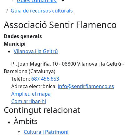
Guies comarcals
Guia de recursos culturals
Associació Sentir Flamenco
Dades generals
Municipi
Vilanova i la Geltrú
Pl. Joan Magriña, 10 - 08800 Vilanova i la Geltrú -
Barcelona (Catalunya)
Telèfon:
687 456 653
Adreça electrònica:
info@sentirflamenco.es
Amplieu el mapa
Com arribar-hi
Leaflet
| ©
OpenStreetMap
contributors
Contingut relacionat
+
Àmbits
−
Cultura i Patrimoni