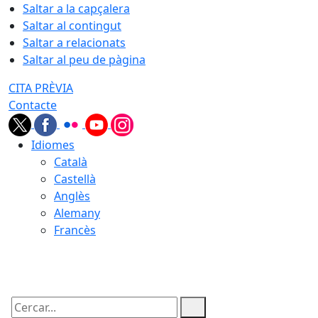
Saltar a la capçalera
Saltar al contingut
Saltar a relacionats
Saltar al peu de pàgina
CITA PRÈVIA
Contacte
Idiomes
Català
Castellà
Anglès
Alemany
Francès
09.08.2026 | 08:10