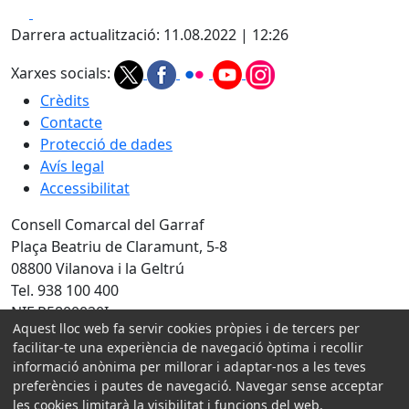
Facebook
X
Darrera actualització: 11.08.2022 | 12:26
Xarxes socials:
Crèdits
Contacte
Protecció de dades
Avís legal
Accessibilitat
Consell Comarcal del Garraf
Plaça Beatriu de Claramunt, 5-8
08800 Vilanova i la Geltrú
Tel. 938 100 400
NIF P5800020I
Aquest lloc web fa servir cookies pròpies i de tercers per
facilitar-te una experiència de navegació òptima i recollir
Amb la col·laboració de:
informació anònima per millorar i adaptar-nos a les teves
preferències i pautes de navegació. Navegar sense acceptar
les cookies limitarà la visibilitat i funcions del web.