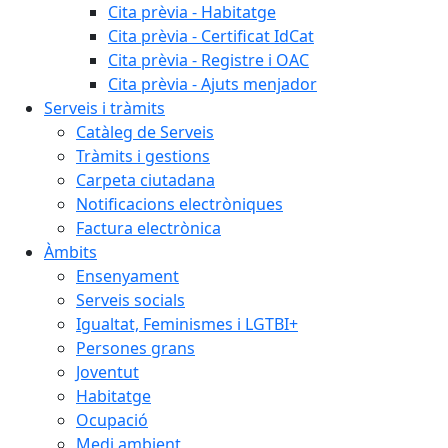
Cita prèvia - Habitatge
Cita prèvia - Certificat IdCat
Cita prèvia - Registre i OAC
Cita prèvia - Ajuts menjador
Serveis i tràmits
Catàleg de Serveis
Tràmits i gestions
Carpeta ciutadana
Notificacions electròniques
Factura electrònica
Àmbits
Ensenyament
Serveis socials
Igualtat, Feminismes i LGTBI+
Persones grans
Joventut
Habitatge
Ocupació
Medi ambient