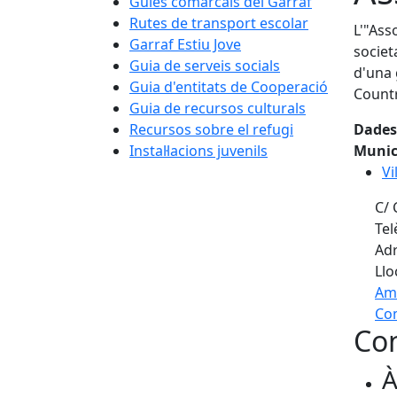
Guies comarcals del Garraf
Rutes de transport escolar
L'"Ass
Garraf Estiu Jove
societ
Guia de serveis socials
d'una 
Guia d'entitats de Cooperació
Countr
Guia de recursos culturals
Recursos sobre el refugi
Dades
Instal·lacions juvenils
Munic
Vi
C/ 
Tel
Adr
Llo
Am
Com
Con
+
À
−