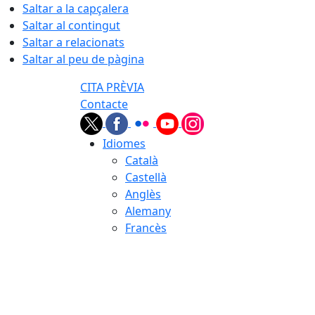
Saltar a la capçalera
Saltar al contingut
Saltar a relacionats
Saltar al peu de pàgina
CITA PRÈVIA
Contacte
Idiomes
Català
Castellà
Anglès
Alemany
Francès
08.08.2026 | 14:13