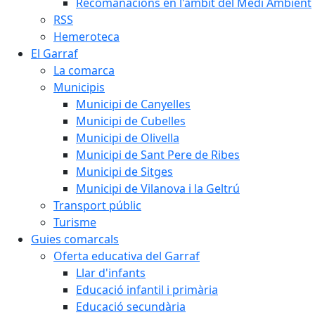
Recomanacions en l'àmbit del Medi Ambient
RSS
Hemeroteca
El Garraf
La comarca
Municipis
Municipi de Canyelles
Municipi de Cubelles
Municipi de Olivella
Municipi de Sant Pere de Ribes
Municipi de Sitges
Municipi de Vilanova i la Geltrú
Transport públic
Turisme
Guies comarcals
Oferta educativa del Garraf
Llar d'infants
Educació infantil i primària
Educació secundària