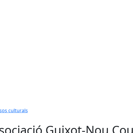
sos culturals
sociació Guixot-Nou Cou