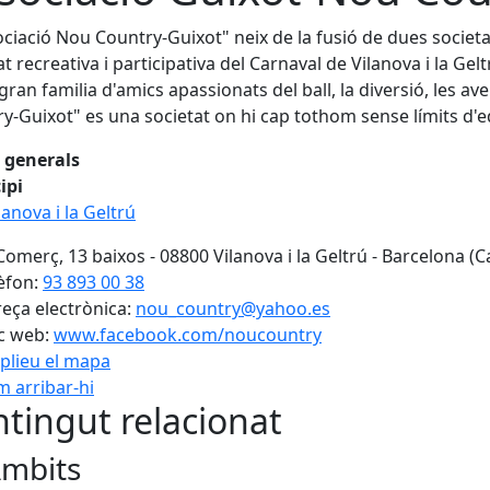
ociació Nou Country-Guixot" neix de la fusió de dues societat
at recreativa i participativa del Carnaval de Vilanova i la Gel
gran familia d'amics apassionats del ball, la diversió, les av
y-Guixot" es una societat on hi cap tothom sense límits d'ed
 generals
ipi
lanova i la Geltrú
Comerç, 13 baixos - 08800 Vilanova i la Geltrú - Barcelona (C
èfon:
93 893 00 38
eça electrònica:
nou_country@yahoo.es
c web:
www.facebook.com/noucountry
plieu el mapa
 arribar-hi
tingut relacionat
mbits