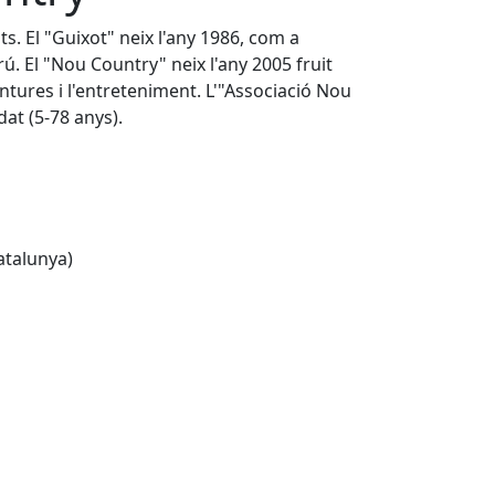
s. El "Guixot" neix l'any 1986, com a
trú. El "Nou Country" neix l'any 2005 fruit
entures i l'entreteniment. L'"Associació Nou
at (5-78 anys).
atalunya)
Leaflet
| ©
OpenStreetMap
contributors