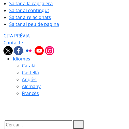
Saltar a la capçalera
Saltar al contingut
Saltar a relacionats
Saltar al peu de pàgina
CITA PRÈVIA
Contacte
Idiomes
Català
Castellà
Anglès
Alemany
Francès
09.08.2026 | 10:49