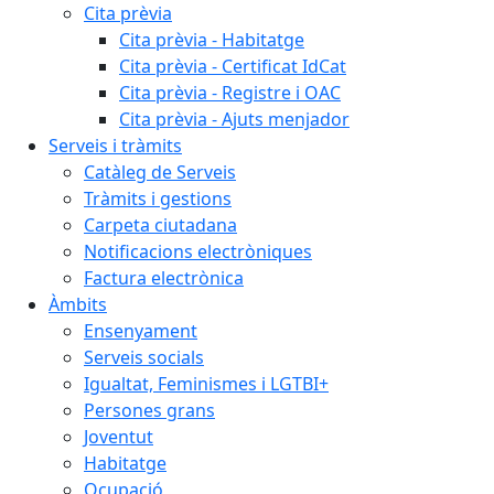
Cita prèvia
Cita prèvia - Habitatge
Cita prèvia - Certificat IdCat
Cita prèvia - Registre i OAC
Cita prèvia - Ajuts menjador
Serveis i tràmits
Catàleg de Serveis
Tràmits i gestions
Carpeta ciutadana
Notificacions electròniques
Factura electrònica
Àmbits
Ensenyament
Serveis socials
Igualtat, Feminismes i LGTBI+
Persones grans
Joventut
Habitatge
Ocupació