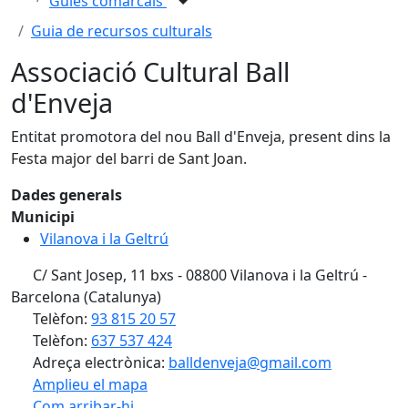
Guies comarcals
Guia de recursos culturals
Associació Cultural Ball
d'Enveja
Entitat promotora del nou Ball d'Enveja, present dins la
Festa major del barri de Sant Joan.
Dades generals
Municipi
Vilanova i la Geltrú
C/ Sant Josep, 11 bxs - 08800 Vilanova i la Geltrú -
Barcelona (Catalunya)
Telèfon:
93 815 20 57
Telèfon:
637 537 424
Adreça electrònica:
balldenveja@gmail.com
Amplieu el mapa
Com arribar-hi