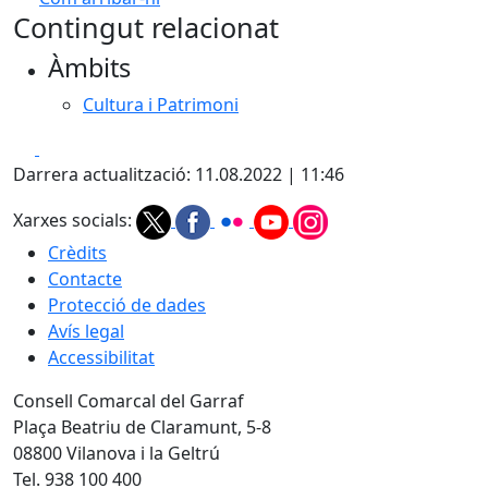
Leaflet
| ©
OpenStreetMap
contributors
Contingut relacionat
+
Àmbits
−
Cultura i Patrimoni
Facebook
X
Darrera actualització: 11.08.2022 | 11:46
Xarxes socials:
Crèdits
Contacte
Protecció de dades
Avís legal
Accessibilitat
Consell Comarcal del Garraf
Plaça Beatriu de Claramunt, 5-8
08800 Vilanova i la Geltrú
Tel. 938 100 400