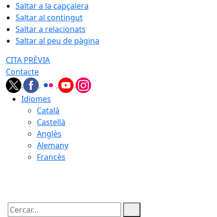
Saltar a la capçalera
Saltar al contingut
Saltar a relacionats
Saltar al peu de pàgina
CITA PRÈVIA
Contacte
Idiomes
Català
Castellà
Anglès
Alemany
Francès
09.08.2026 | 05:39