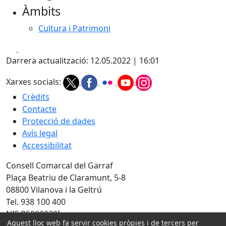
Àmbits
−
Cultura i Patrimoni
Facebook
X
Darrera actualització: 12.05.2022 | 16:01
Xarxes socials:
Crèdits
Contacte
Protecció de dades
Avís legal
Accessibilitat
Consell Comarcal del Garraf
Plaça Beatriu de Claramunt, 5-8
08800 Vilanova i la Geltrú
Tel. 938 100 400
NIF P5800020I
Aquest lloc web fa servir cookies pròpies i de tercers per