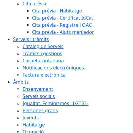
Cita prèvia
Cita prèvia - Habitatge
Cita prèvia - Certificat IdCat
Cita prèvia - Registre i OAC
Cita prèvia - Ajuts menjador
Serveis i tràmits
Catàleg de Serveis
Tràmits i gestions
Carpeta ciutadana
Notificacions electròniques
Factura electrònica
Àmbits
Ensenyament
Serveis socials
Igualtat, Feminismes i LGTBI+
Persones grans
Joventut
Habitatge
Ocupació