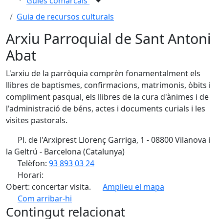
Guies comarcals
Guia de recursos culturals
Arxiu Parroquial de Sant Antoni
Abat
L'arxiu de la parròquia comprèn fonamentalment els
llibres de baptismes, confirmacions, matrimonis, òbits i
compliment pasqual, els llibres de la cura d'ànimes i de
l'administració de béns, actes i documents curials i les
visites pastorals.
Pl. de l'Arxiprest Llorenç Garriga, 1 - 08800 Vilanova i
la Geltrú - Barcelona (Catalunya)
Telèfon:
93 893 03 24
Horari:
Obert: concertar visita.
Amplieu el mapa
Com arribar-hi
Leaflet
| ©
OpenStreetMap
contributors
Contingut relacionat
+