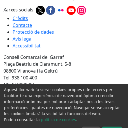
Xarxes socials:
Crèdits
Contacte
Protecció de dades
Avís legal
Accessibilitat
Consell Comarcal del Garraf
Plaça Beatriu de Claramunt, 5-8
08800 Vilanova i la Geltrú
Tel. 938 100 400
NIF P5800020I
Aquest lloc web fa servir cookies pròpies i de tercers per
facilitar-te una experiència de navegació òptima i recollir
Amb la col·laboració de:
informació anònima per millorar i adaptar-nos a les teves
preferències i pautes de navegació. Navegar sense acceptar
les cookies limitarà la visibilitat i funcions del web.
Podeu consultar la
política de cookies
.