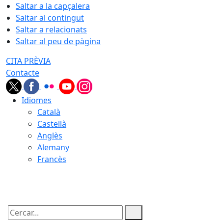
Saltar a la capçalera
Saltar al contingut
Saltar a relacionats
Saltar al peu de pàgina
CITA PRÈVIA
Contacte
Idiomes
Català
Castellà
Anglès
Alemany
Francès
06.08.2026 | 22:10