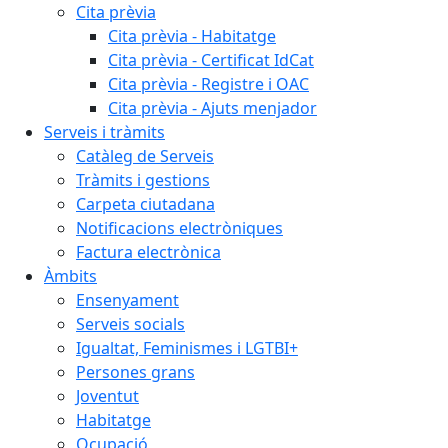
Cita prèvia
Cita prèvia - Habitatge
Cita prèvia - Certificat IdCat
Cita prèvia - Registre i OAC
Cita prèvia - Ajuts menjador
Serveis i tràmits
Catàleg de Serveis
Tràmits i gestions
Carpeta ciutadana
Notificacions electròniques
Factura electrònica
Àmbits
Ensenyament
Serveis socials
Igualtat, Feminismes i LGTBI+
Persones grans
Joventut
Habitatge
Ocupació