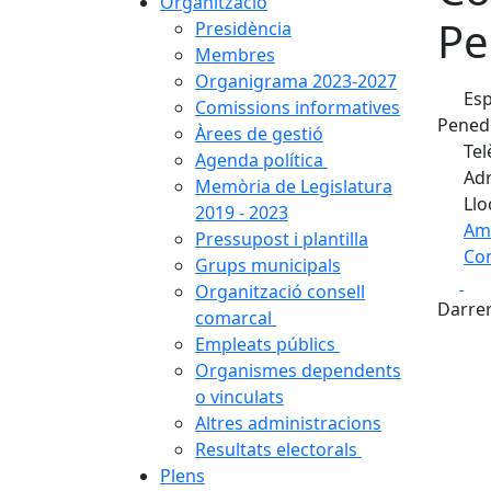
Organització
Pe
Presidència
Membres
Organigrama 2023-2027
Esp
Comissions informatives
Penedè
Àrees de gestió
Tel
Agenda política
Adr
Memòria de Legislatura
Llo
2019 - 2023
Am
Pressupost i plantilla
Com
Grups municipals
Fa
Organització consell
+
Darrer
comarcal
−
Empleats públics
Organismes dependents
o vinculats
Altres administracions
Resultats electorals
Plens