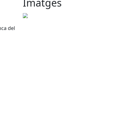
Imatges
nca del
tributors