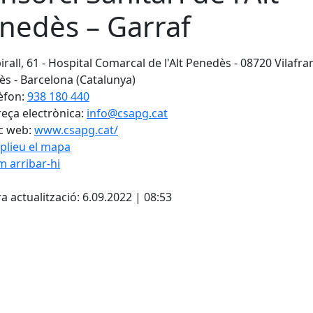
nedès – Garraf
irall, 61 - Hospital Comarcal de l'Alt Penedès - 08720 Vilafra
s - Barcelona (Catalunya)
èfon:
938 180 440
eça electrònica:
info@csapg.cat
c web:
www.csapg.cat/
plieu el mapa
 arribar-hi
Leaflet
| ©
OpenStreetMap
con
cebook
X
a actualització: 6.09.2022 | 08:53