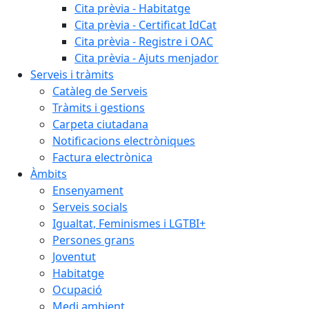
Cita prèvia - Habitatge
Cita prèvia - Certificat IdCat
Cita prèvia - Registre i OAC
Cita prèvia - Ajuts menjador
Serveis i tràmits
Catàleg de Serveis
Tràmits i gestions
Carpeta ciutadana
Notificacions electròniques
Factura electrònica
Àmbits
Ensenyament
Serveis socials
Igualtat, Feminismes i LGTBI+
Persones grans
Joventut
Habitatge
Ocupació
Medi ambient