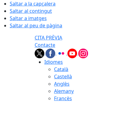
Saltar a la capçalera
Saltar al contingut
Saltar a imatges
Saltar al peu de pàgina
CITA PRÈVIA
Contacte
Idiomes
Català
Castellà
Anglès
Alemany
Francès
08.08.2026 | 17:19