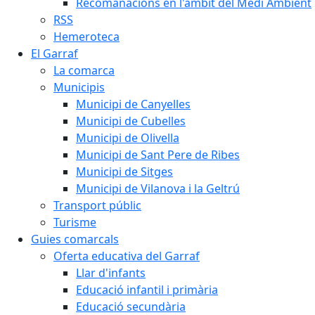
Recomanacions en l'àmbit del Medi Ambient
RSS
Hemeroteca
El Garraf
La comarca
Municipis
Municipi de Canyelles
Municipi de Cubelles
Municipi de Olivella
Municipi de Sant Pere de Ribes
Municipi de Sitges
Municipi de Vilanova i la Geltrú
Transport públic
Turisme
Guies comarcals
Oferta educativa del Garraf
Llar d'infants
Educació infantil i primària
Educació secundària