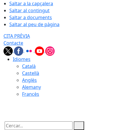
Saltar a la capçalera
Saltar al contingut
Saltar a documents
Saltar al peu de pàgina
CITA PRÈVIA
Contacte
Idiomes
Català
Castellà
Anglès
Alemany
Francès
09.08.2026 | 08:08