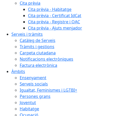
Cita prèvia
Cita prèvia - Habitatge
Cita prèvia - Certificat IdCat
Cita prèvia - Registre i OAC
Cita prèvia - Ajuts menjador
Serveis i tràmits
Catàleg de Serveis
Tràmits i gestions
Carpeta ciutadana
Notificacions electròniques
Factura electrònica
Àmbits
Ensenyament
Serveis socials
Igualtat, Feminismes i LGTBI+
Persones grans
Joventut
Habitatge
Ocupació