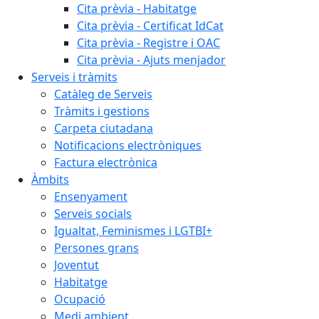
Cita prèvia - Habitatge
Cita prèvia - Certificat IdCat
Cita prèvia - Registre i OAC
Cita prèvia - Ajuts menjador
Serveis i tràmits
Catàleg de Serveis
Tràmits i gestions
Carpeta ciutadana
Notificacions electròniques
Factura electrònica
Àmbits
Ensenyament
Serveis socials
Igualtat, Feminismes i LGTBI+
Persones grans
Joventut
Habitatge
Ocupació
Medi ambient