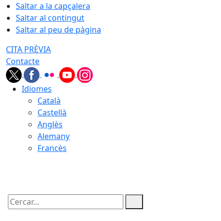
Saltar a la capçalera
Saltar al contingut
Saltar al peu de pàgina
CITA PRÈVIA
Contacte
Idiomes
Català
Castellà
Anglès
Alemany
Francès
06.08.2026 | 00:39
Cercar: