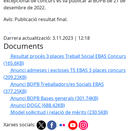
excepcional de concurs es va publicar al BOPB de 27 de
desembre de 2022.
Avís: Publicació resultat final.
Facebook
X
Darrera actualització: 3.11.2023 | 12:18
Documents
Resultat procés 3 places Treball Social EBAS Concurs
(165.6KB)
Anunci admeses i excloses TS EBAS 3 places concurs
(209.22KB)
Anunci BOPB Treballadors/es Socials EBAS
(377.25KB)
Anunci BOPB Bases generals
(301.74KB)
Anunci DOGC
(688.42KB)
Model sol·licitud i relació de mèrits
(230.5KB)
Xarxes socials: