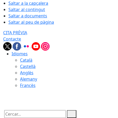
Saltar a la capçalera
Saltar al contingut
Saltar a documents
Saltar al peu de pàgina
CITA PRÈVIA
Contacte
Idiomes
Català
Castellà
Anglès
Alemany
Francès
08.08.2026 | 08:09