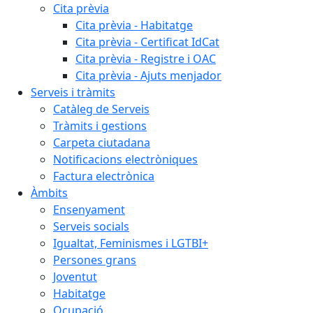
Cita prèvia
Cita prèvia - Habitatge
Cita prèvia - Certificat IdCat
Cita prèvia - Registre i OAC
Cita prèvia - Ajuts menjador
Serveis i tràmits
Catàleg de Serveis
Tràmits i gestions
Carpeta ciutadana
Notificacions electròniques
Factura electrònica
Àmbits
Ensenyament
Serveis socials
Igualtat, Feminismes i LGTBI+
Persones grans
Joventut
Habitatge
Ocupació