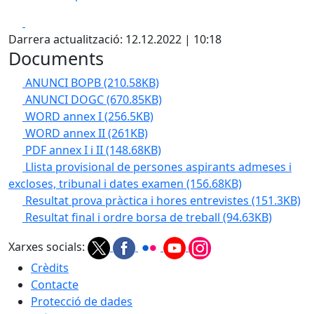
Facebook
X
Darrera actualització: 12.12.2022 | 10:18
Documents
ANUNCI BOPB
(210.58KB)
ANUNCI DOGC
(670.85KB)
WORD annex I
(256.5KB)
WORD annex II
(261KB)
PDF annex I i II
(148.68KB)
Llista provisional de persones aspirants admeses i
excloses, tribunal i dates examen
(156.68KB)
Resultat prova pràctica i hores entrevistes
(151.3KB)
Resultat final i ordre borsa de treball
(94.63KB)
Xarxes socials:
Crèdits
Contacte
Protecció de dades