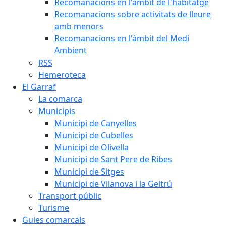
Recomanacions en l'àmbit de l'habitatge
Recomanacions sobre activitats de lleure
amb menors
Recomanacions en l'àmbit del Medi
Ambient
RSS
Hemeroteca
El Garraf
La comarca
Municipis
Municipi de Canyelles
Municipi de Cubelles
Municipi de Olivella
Municipi de Sant Pere de Ribes
Municipi de Sitges
Municipi de Vilanova i la Geltrú
Transport públic
Turisme
Guies comarcals