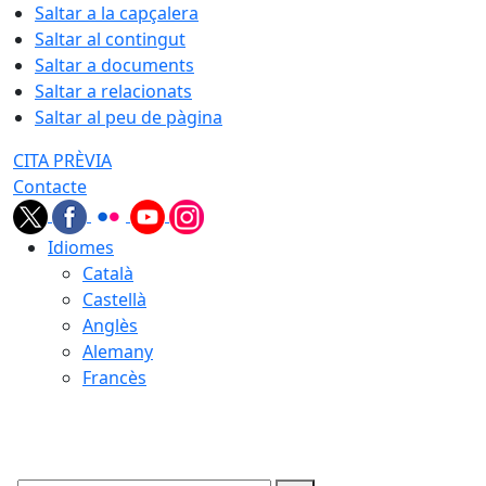
Saltar a la capçalera
Saltar al contingut
Saltar a documents
Saltar a relacionats
Saltar al peu de pàgina
CITA PRÈVIA
Contacte
Idiomes
Català
Castellà
Anglès
Alemany
Francès
08.08.2026 | 05:48