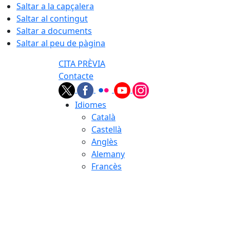
Saltar a la capçalera
Saltar al contingut
Saltar a documents
Saltar al peu de pàgina
CITA PRÈVIA
Contacte
Idiomes
Català
Castellà
Anglès
Alemany
Francès
06.08.2026 | 21:07