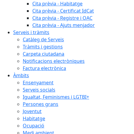
Cita prèvia - Habitatge
Cita prèvia - Certificat IdCat
Cita prèvia - Registre i OAC
Cita prèvia - Ajuts menjador
Serveis i tràmits
Catàleg de Serveis
Tràmits i gestions
Carpeta ciutadana
Notificacions electròniques
Factura electrònica
Àmbits
Ensenyament
Serveis socials
Igualtat, Feminismes i LGTBI+
Persones grans
Joventut
Habitatge
Ocupació
Medi ambient