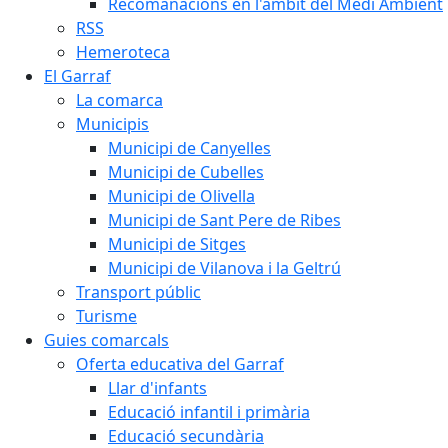
Recomanacions en l'àmbit del Medi Ambient
RSS
Hemeroteca
El Garraf
La comarca
Municipis
Municipi de Canyelles
Municipi de Cubelles
Municipi de Olivella
Municipi de Sant Pere de Ribes
Municipi de Sitges
Municipi de Vilanova i la Geltrú
Transport públic
Turisme
Guies comarcals
Oferta educativa del Garraf
Llar d'infants
Educació infantil i primària
Educació secundària