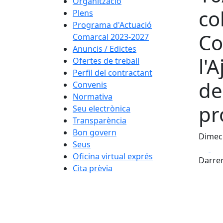
Organització
co
Plens
Programa d'Actuació
Co
Comarcal 2023-2027
Anuncis / Edictes
l'
Ofertes de treball
Perfil del contractant
de
Convenis
Normativa
pr
Seu electrònica
Transparència
Bon govern
Dimecr
Seus
Fa
Oficina virtual exprés
Darrer
Cita prèvia