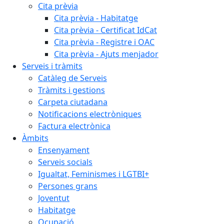
Cita prèvia
Cita prèvia - Habitatge
Cita prèvia - Certificat IdCat
Cita prèvia - Registre i OAC
Cita prèvia - Ajuts menjador
Serveis i tràmits
Catàleg de Serveis
Tràmits i gestions
Carpeta ciutadana
Notificacions electròniques
Factura electrònica
Àmbits
Ensenyament
Serveis socials
Igualtat, Feminismes i LGTBI+
Persones grans
Joventut
Habitatge
Ocupació