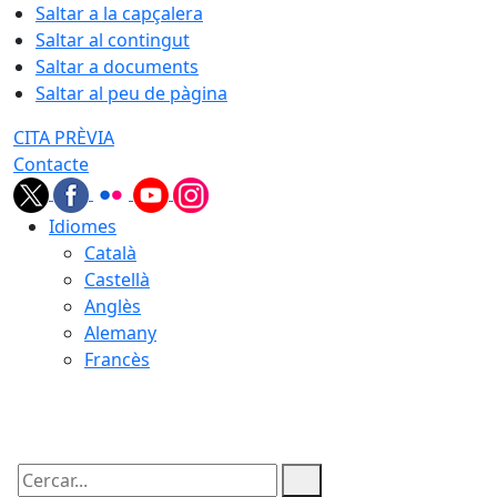
Saltar a la capçalera
Saltar al contingut
Saltar a documents
Saltar al peu de pàgina
CITA PRÈVIA
Contacte
Idiomes
Català
Castellà
Anglès
Alemany
Francès
07.08.2026 | 15:34