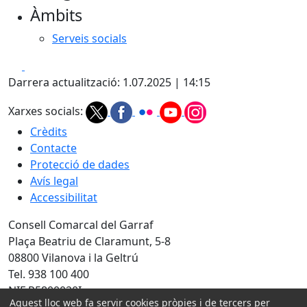
Àmbits
−
Serveis socials
Facebook
X
Darrera actualització: 1.07.2025 | 14:15
Xarxes socials:
Crèdits
Contacte
Protecció de dades
Avís legal
Accessibilitat
Consell Comarcal del Garraf
Plaça Beatriu de Claramunt, 5-8
08800 Vilanova i la Geltrú
Tel. 938 100 400
NIF P5800020I
Aquest lloc web fa servir cookies pròpies i de tercers per