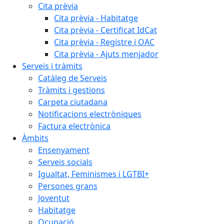
Cita prèvia
Cita prèvia - Habitatge
Cita prèvia - Certificat IdCat
Cita prèvia - Registre i OAC
Cita prèvia - Ajuts menjador
Serveis i tràmits
Catàleg de Serveis
Tràmits i gestions
Carpeta ciutadana
Notificacions electròniques
Factura electrònica
Àmbits
Ensenyament
Serveis socials
Igualtat, Feminismes i LGTBI+
Persones grans
Joventut
Habitatge
Ocupació