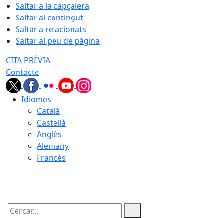
Saltar a la capçalera
Saltar al contingut
Saltar a relacionats
Saltar al peu de pàgina
CITA PRÈVIA
Contacte
Idiomes
Català
Castellà
Anglès
Alemany
Francès
08.08.2026 | 11:59