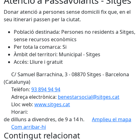
Atenció a Passavolants - Sitges
Donar atenció a persones sense domicili fix que, en el
seu itinerari passen per la ciutat.
Població destinada:
Persones no residents a Sitges,
sense recursos econòmics
Per tota la comarca:
Si
Àmbit del territori:
Municipal - Sitges
Accés:
Lliure i gratuït
C/ Samuel Barrachina, 3 - 08870 Sitges - Barcelona
(Catalunya)
Telèfon:
93 894 94 94
Adreça electrònica:
benestarsocial@sitges.cat
Lloc web:
www.sitges.cat
Horari:
de dilluns a divendres, de 9 a 14 h.
Amplieu el mapa
Com arribar-hi
Leaflet
| ©
OpenStreetMap
contributors
Contingut relacionat
+