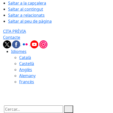
Saltar a la capçalera
Saltar al contingut
Saltar a relacionats
Saltar al peu de pàgina
CITA PRÈVIA
Contacte
Idiomes
Català
Castellà
Anglès
Alemany
Francès
08.08.2026 | 22:59