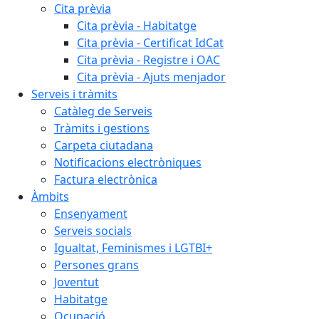
Cita prèvia
Cita prèvia - Habitatge
Cita prèvia - Certificat IdCat
Cita prèvia - Registre i OAC
Cita prèvia - Ajuts menjador
Serveis i tràmits
Catàleg de Serveis
Tràmits i gestions
Carpeta ciutadana
Notificacions electròniques
Factura electrònica
Àmbits
Ensenyament
Serveis socials
Igualtat, Feminismes i LGTBI+
Persones grans
Joventut
Habitatge
Ocupació